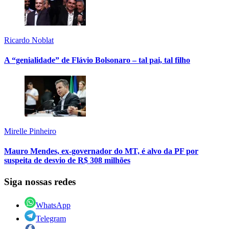
Ricardo Noblat
A “genialidade” de Flávio Bolsonaro – tal pai, tal filho
Mirelle Pinheiro
Mauro Mendes, ex-governador do MT, é alvo da PF por
suspeita de desvio de R$ 308 milhões
Siga nossas redes
WhatsApp
Telegram