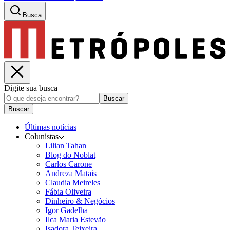
Busca
Digite sua busca
Buscar
Buscar
Últimas notícias
Colunistas
Lilian Tahan
Blog do Noblat
Carlos Carone
Andreza Matais
Claudia Meireles
Fábia Oliveira
Dinheiro & Negócios
Igor Gadelha
Ilca Maria Estevão
Isadora Teixeira