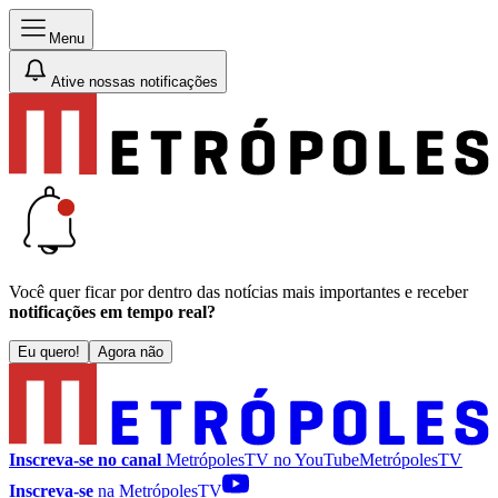
Menu
Ative nossas notificações
Você quer ficar por dentro das notícias mais importantes e receber
notificações em tempo real?
Eu quero!
Agora não
Inscreva-se no canal
MetrópolesTV no
YouTube
MetrópolesTV
Inscreva-se
na MetrópolesTV