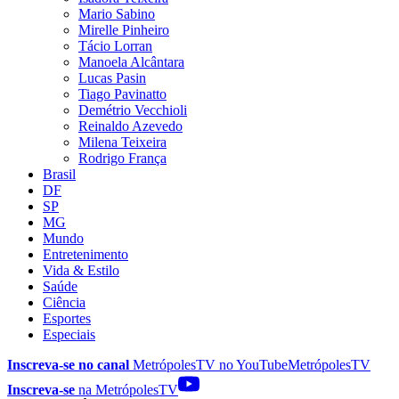
Mario Sabino
Mirelle Pinheiro
Tácio Lorran
Manoela Alcântara
Lucas Pasin
Tiago Pavinatto
Demétrio Vecchioli
Reinaldo Azevedo
Milena Teixeira
Rodrigo França
Brasil
DF
SP
MG
Mundo
Entretenimento
Vida & Estilo
Saúde
Ciência
Esportes
Especiais
Inscreva-se no canal
MetrópolesTV no
YouTube
MetrópolesTV
Inscreva-se
na MetrópolesTV