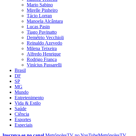
Mario Sabino
Mirelle Pinheiro
Tácio Lorran
Manoela Alcântara
Lucas Pasin
Tiago Pavinatto
Demétrio Vecchioli
Reinaldo Azevedo
Milena Teixeira
Alfredo Henrique
Rodrigo França
Vinícius Passarelli
Brasil
DF
SP
MG
Mundo
Entretenimento
Vida & Estilo
Saúde
Ciência
Esportes
Especiais
Inscreva-se no canal
MetrópolesTV no
YouTube
MetrópolesTV