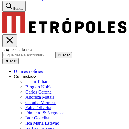
Busca
Digite sua busca
Buscar
Buscar
Últimas notícias
Colunistas
Lilian Tahan
Blog do Noblat
Carlos Carone
Andreza Matais
Claudia Meireles
Fábia Oliveira
Dinheiro & Negócios
Igor Gadelha
Ilca Maria Estevão
Isadora Teixeira