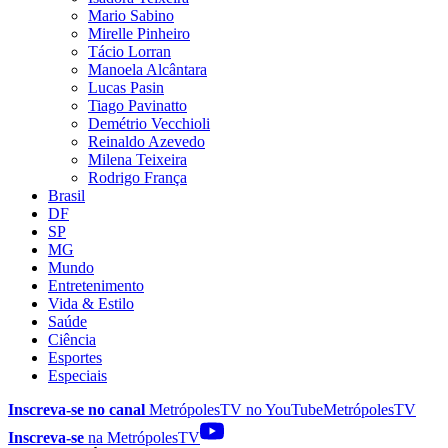
Mario Sabino
Mirelle Pinheiro
Tácio Lorran
Manoela Alcântara
Lucas Pasin
Tiago Pavinatto
Demétrio Vecchioli
Reinaldo Azevedo
Milena Teixeira
Rodrigo França
Brasil
DF
SP
MG
Mundo
Entretenimento
Vida & Estilo
Saúde
Ciência
Esportes
Especiais
Inscreva-se no canal
MetrópolesTV no
YouTube
MetrópolesTV
Inscreva-se
na MetrópolesTV