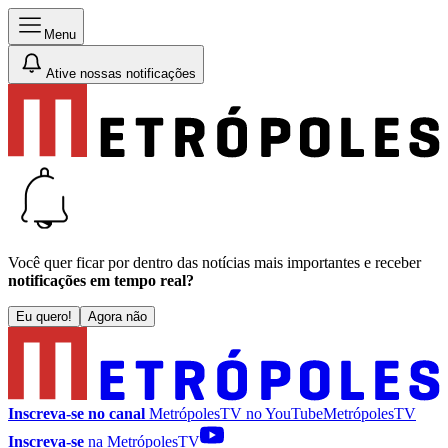
Menu
Ative nossas notificações
Você quer ficar por dentro das notícias mais importantes e receber
notificações em tempo real?
Eu quero!
Agora não
Inscreva-se no canal
MetrópolesTV no
YouTube
MetrópolesTV
Inscreva-se
na MetrópolesTV