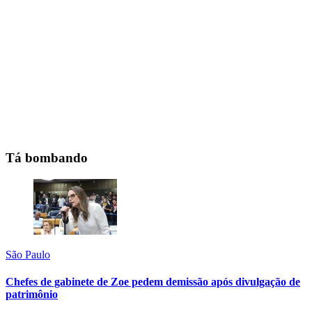
Tá bombando
São Paulo
Chefes de gabinete de Zoe pedem demissão após divulgação de
patrimônio