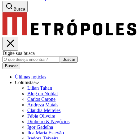
Busca
Digite sua busca
Buscar
Buscar
Últimas notícias
Colunistas
Lilian Tahan
Blog do Noblat
Carlos Carone
Andreza Matais
Claudia Meireles
Fábia Oliveira
Dinheiro & Negócios
Igor Gadelha
Ilca Maria Estevão
Isadora Teixeira