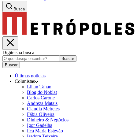
Busca
Digite sua busca
Buscar
Buscar
Últimas notícias
Colunistas
Lilian Tahan
Blog do Noblat
Carlos Carone
Andreza Matais
Claudia Meireles
Fábia Oliveira
Dinheiro & Negócios
Igor Gadelha
Ilca Maria Estevão
Isadora Teixeira