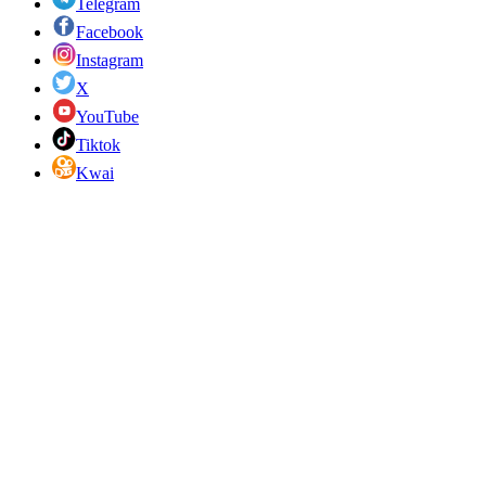
Telegram
Facebook
Instagram
X
YouTube
Tiktok
Kwai