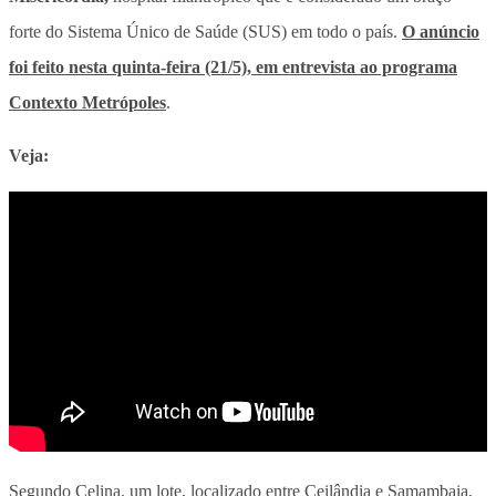
forte do Sistema Único de Saúde (SUS) em todo o país.
O anúncio
foi feito nesta quinta-feira (21/5), em entrevista ao programa
Contexto Metrópoles
.
Veja:
Segundo Celina, um lote, localizado entre Ceilândia e Samambaia,