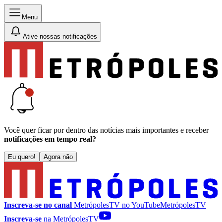
Menu
Ative nossas notificações
Você quer ficar por dentro das notícias mais importantes e receber
notificações em tempo real?
Eu quero!
Agora não
Inscreva-se no canal
MetrópolesTV no
YouTube
MetrópolesTV
Inscreva-se
na MetrópolesTV