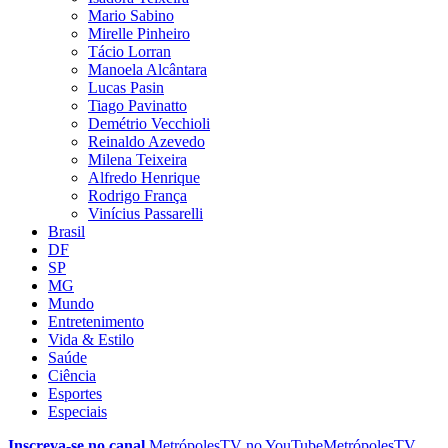
Mario Sabino
Mirelle Pinheiro
Tácio Lorran
Manoela Alcântara
Lucas Pasin
Tiago Pavinatto
Demétrio Vecchioli
Reinaldo Azevedo
Milena Teixeira
Alfredo Henrique
Rodrigo França
Vinícius Passarelli
Brasil
DF
SP
MG
Mundo
Entretenimento
Vida & Estilo
Saúde
Ciência
Esportes
Especiais
Inscreva-se no canal
MetrópolesTV no
YouTube
MetrópolesTV