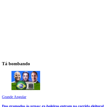
Tá bombando
Grande Angular
Dos gramados às urnas: ex-boleiros entram na corrida eleitoral