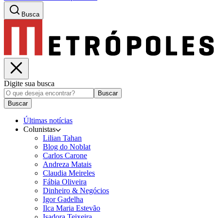
Busca
Digite sua busca
Buscar
Buscar
Últimas notícias
Colunistas
Lilian Tahan
Blog do Noblat
Carlos Carone
Andreza Matais
Claudia Meireles
Fábia Oliveira
Dinheiro & Negócios
Igor Gadelha
Ilca Maria Estevão
Isadora Teixeira