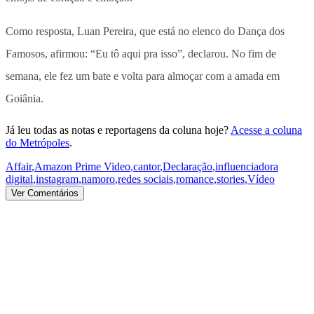
Como resposta, Luan Pereira, que está no elenco do Dança dos
Famosos, afirmou: “Eu tô aqui pra isso”, declarou. No fim de
semana, ele fez um bate e volta para almoçar com a amada em
Goiânia.
Já leu todas as notas e reportagens da coluna hoje?
Acesse a coluna
do Metrópoles
.
Affair
,
Amazon Prime Video
,
cantor
,
Declaração
,
influenciadora
digital
,
instagram
,
namoro
,
redes sociais
,
romance
,
stories
,
Vídeo
Ver Comentários