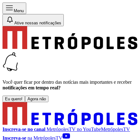
Menu
Ative nossas notificações
Você quer ficar por dentro das notícias mais importantes e receber
notificações em tempo real?
Eu quero!
Agora não
Inscreva-se no canal
MetrópolesTV no
YouTube
MetrópolesTV
Inscreva-se
na MetrópolesTV