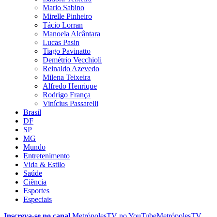
Mario Sabino
Mirelle Pinheiro
Tácio Lorran
Manoela Alcântara
Lucas Pasin
Tiago Pavinatto
Demétrio Vecchioli
Reinaldo Azevedo
Milena Teixeira
Alfredo Henrique
Rodrigo França
Vinícius Passarelli
Brasil
DF
SP
MG
Mundo
Entretenimento
Vida & Estilo
Saúde
Ciência
Esportes
Especiais
Inscreva-se no canal
MetrópolesTV no
YouTube
MetrópolesTV