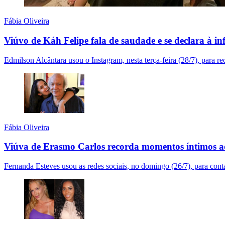
Fábia Oliveira
Viúvo de Káh Felipe fala de saudade e se declara à in
Edmilson Alcântara usou o Instagram, nesta terça-feira (28/7), para
Fábia Oliveira
Viúva de Erasmo Carlos recorda momentos íntimos a
Fernanda Esteves usou as redes sociais, no domingo (26/7), para conta