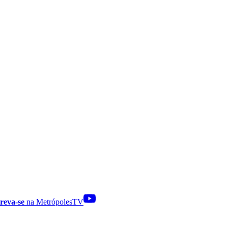
reva-se
na MetrópolesTV