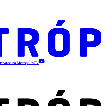
reva-se
na MetrópolesTV