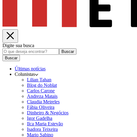
Digite sua busca
Buscar
Buscar
Últimas notícias
Colunistas
Lilian Tahan
Blog do Noblat
Carlos Carone
Andreza Matais
Claudia Meireles
Fábia Oliveira
Dinheiro & Negócios
Igor Gadelha
Ilca Maria Estevão
Isadora Teixeira
Mario Sabino