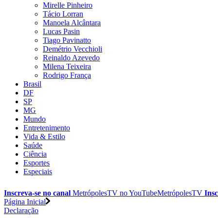
Mirelle Pinheiro
Tácio Lorran
Manoela Alcântara
Lucas Pasin
Tiago Pavinatto
Demétrio Vecchioli
Reinaldo Azevedo
Milena Teixeira
Rodrigo França
Brasil
DF
SP
MG
Mundo
Entretenimento
Vida & Estilo
Saúde
Ciência
Esportes
Especiais
Inscreva-se no canal
MetrópolesTV no
YouTube
MetrópolesTV
Insc
Página Inicial
Declaração