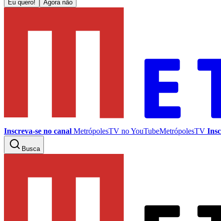
Eu quero!
Agora não
Inscreva-se no canal
MetrópolesTV no
YouTube
MetrópolesTV
Insc
Busca