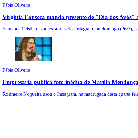
Fábia Oliveira
Virginia Fonseca manda presente de "Dia dos Avós" à
Fernanda Cristina usou os stories do Instagram, no domingo (26/7), p
Fábia Oliveira
Empresária publica foto inédita de Marília Mendonça 
Rosimeire Nogueira usou o Instagram, na madrugada desta quarta-feira 