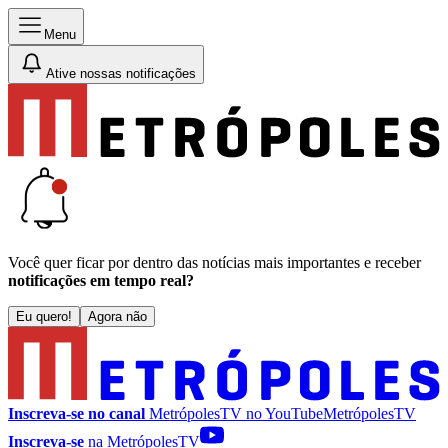
Menu
Ative nossas notificações
Você quer ficar por dentro das notícias mais importantes e receber
notificações em tempo real?
Eu quero!
Agora não
Inscreva-se no canal
MetrópolesTV no
YouTube
MetrópolesTV
Inscreva-se
na MetrópolesTV