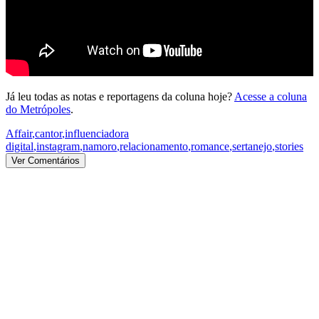
Já leu todas as notas e reportagens da coluna hoje?
Acesse a coluna
do Metrópoles
.
Affair
,
cantor
,
influenciadora
digital
,
instagram
,
namoro
,
relacionamento
,
romance
,
sertanejo
,
stories
Ver Comentários