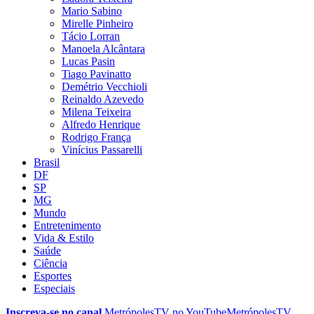
Mario Sabino
Mirelle Pinheiro
Tácio Lorran
Manoela Alcântara
Lucas Pasin
Tiago Pavinatto
Demétrio Vecchioli
Reinaldo Azevedo
Milena Teixeira
Alfredo Henrique
Rodrigo França
Vinícius Passarelli
Brasil
DF
SP
MG
Mundo
Entretenimento
Vida & Estilo
Saúde
Ciência
Esportes
Especiais
Inscreva-se no canal
MetrópolesTV no
YouTube
MetrópolesTV