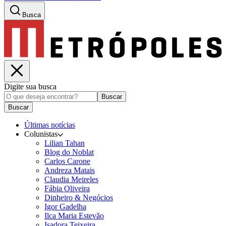
Busca
Digite sua busca
Buscar
Buscar
Últimas notícias
Colunistas
Lilian Tahan
Blog do Noblat
Carlos Carone
Andreza Matais
Claudia Meireles
Fábia Oliveira
Dinheiro & Negócios
Igor Gadelha
Ilca Maria Estevão
Isadora Teixeira