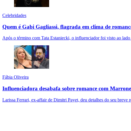
Celebridades
Quem é Gabi Gagliassi, flagrada em clima de romanc
Após o término com Tata Estaniecki, o influenciador foi visto ao l
Fábia Oliveira
Influenciadora desabafa sobre romance com Marrone
Larissa Ferrari, ex-affair de Dimitri Payet, deu detalhes do seu brev