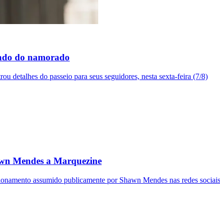
lado do namorado
rou detalhes do passeio para seus seguidores, nesta sexta-feira (7/8)
awn Mendes a Marquezine
cionamento assumido publicamente por Shawn Mendes nas redes sociai