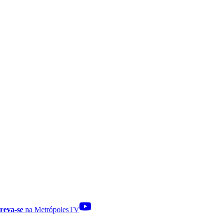
reva-se
na MetrópolesTV