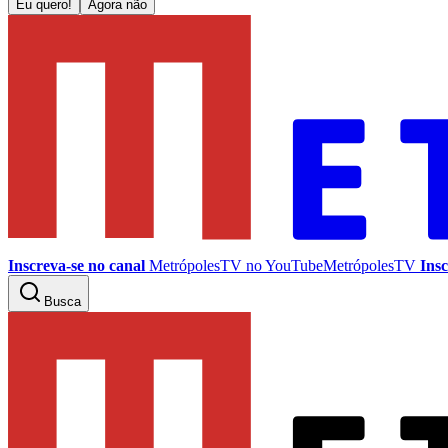
Eu quero!
Agora não
Inscreva-se no canal
MetrópolesTV no
YouTube
MetrópolesTV
Insc
Busca