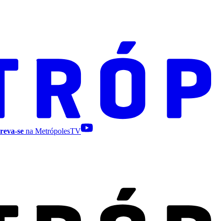
reva-se
na MetrópolesTV