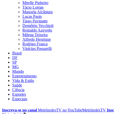
Mirelle Pinheiro
Tácio Lorran
Manoela Alcântara
Lucas Pasin
Tiago Pavinatto
Demétrio Vecchioli
Reinaldo Azevedo
Milena Teixeira
Alfredo Henrique
Rodrigo França
Vinícius Passarelli
Brasil
DF
SP
MG
Mundo
Entretenimento
Vida & Estilo
Saúde
Ciência
Esportes
Especiais
Inscreva-se no canal
MetrópolesTV no
YouTube
MetrópolesTV
Insc