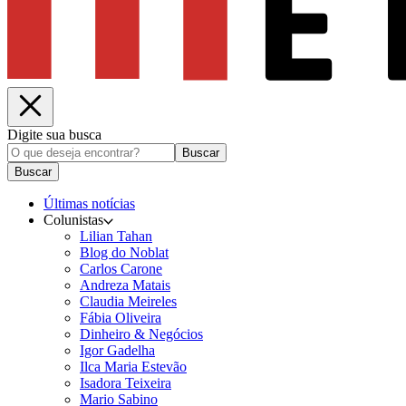
Digite sua busca
Buscar
Buscar
Últimas notícias
Colunistas
Lilian Tahan
Blog do Noblat
Carlos Carone
Andreza Matais
Claudia Meireles
Fábia Oliveira
Dinheiro & Negócios
Igor Gadelha
Ilca Maria Estevão
Isadora Teixeira
Mario Sabino