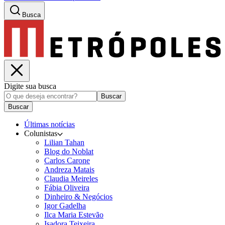
Busca
Digite sua busca
Buscar
Buscar
Últimas notícias
Colunistas
Lilian Tahan
Blog do Noblat
Carlos Carone
Andreza Matais
Claudia Meireles
Fábia Oliveira
Dinheiro & Negócios
Igor Gadelha
Ilca Maria Estevão
Isadora Teixeira