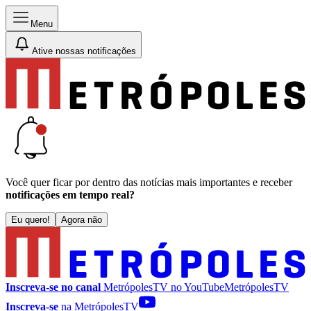
Menu
Ative nossas notificações
Você quer ficar por dentro das notícias mais importantes e receber
notificações em tempo real?
Eu quero!
Agora não
Inscreva-se no canal
MetrópolesTV no
YouTube
MetrópolesTV
Inscreva-se
na MetrópolesTV