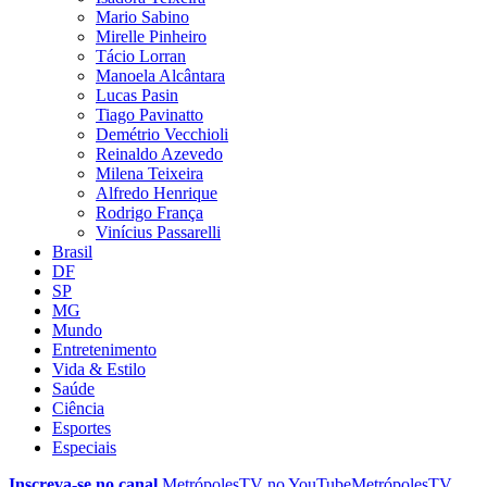
Mario Sabino
Mirelle Pinheiro
Tácio Lorran
Manoela Alcântara
Lucas Pasin
Tiago Pavinatto
Demétrio Vecchioli
Reinaldo Azevedo
Milena Teixeira
Alfredo Henrique
Rodrigo França
Vinícius Passarelli
Brasil
DF
SP
MG
Mundo
Entretenimento
Vida & Estilo
Saúde
Ciência
Esportes
Especiais
Inscreva-se no canal
MetrópolesTV no
YouTube
MetrópolesTV