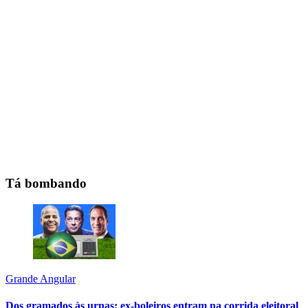
Tá bombando
Grande Angular
Dos gramados às urnas: ex-boleiros entram na corrida eleitoral