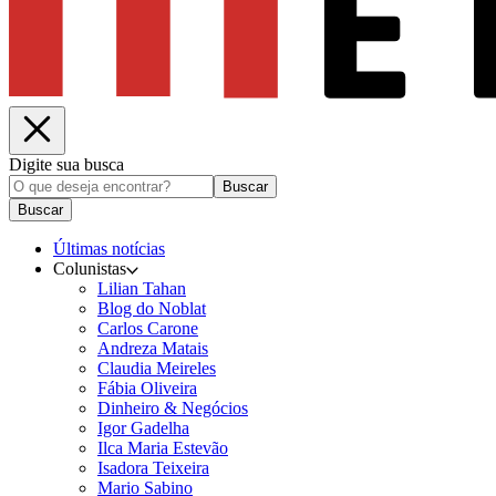
Digite sua busca
Buscar
Buscar
Últimas notícias
Colunistas
Lilian Tahan
Blog do Noblat
Carlos Carone
Andreza Matais
Claudia Meireles
Fábia Oliveira
Dinheiro & Negócios
Igor Gadelha
Ilca Maria Estevão
Isadora Teixeira
Mario Sabino