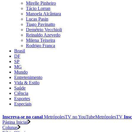
Mirelle Pinheiro
Tácio Lorran
Manoela Alcântara
Lucas Pasin
Tiago Pavinatto
Demétrio Vecchioli
Reinaldo Azevedo
Milena Teixeira
Rodrigo França
Brasil
DF
SP
MG
Mundo
Entretenimento
Vida & Estilo
Saúde
Ciência
Esportes
Especiais
Inscreva-se no canal
MetrópolesTV no
YouTube
MetrópolesTV
Insc
Página Inicial
Colunas