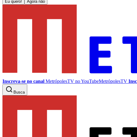
Eu quero!
Agora não
Inscreva-se no canal
MetrópolesTV no
YouTube
MetrópolesTV
Insc
Busca