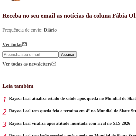
Receba no seu email as notícias da coluna Fábia Ol
Frequência de envio:
Diário
Ver todas
Assinar
Ver todas
as newsletters
Leia também
Rayssa Leal atualiza estado de saúde após queda no Mundial de Skat
Rayssa Leal tem queda feia e termina em 4° no Mundial de Skate Str
Rayssa Leal viraliza após atitude inusitada com rival no SLS 2026
Rayssa Leal tem lesão revelada após queda no Mundial de Skate Stre