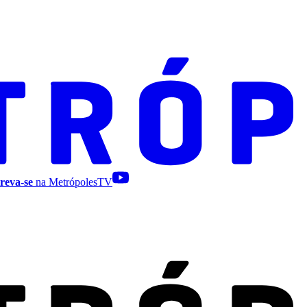
reva-se
na MetrópolesTV