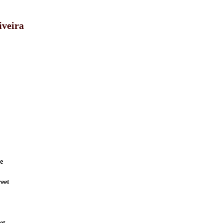
iveira
e
eet
et