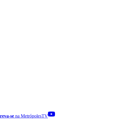
reva-se
na MetrópolesTV