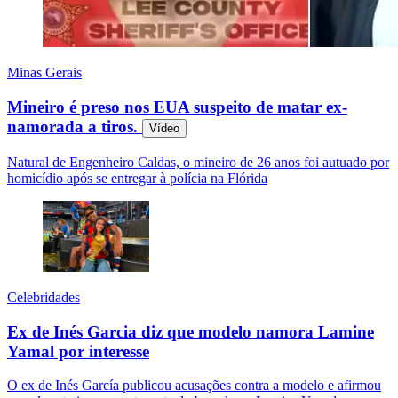
Minas Gerais
Mineiro é preso nos EUA suspeito de matar ex-
namorada a tiros.
Vídeo
Natural de Engenheiro Caldas, o mineiro de 26 anos foi autuado por
homicídio após se entregar à polícia na Flórida
Celebridades
Ex de Inés Garcia diz que modelo namora Lamine
Yamal por interesse
O ex de Inés García publicou acusações contra a modelo e afirmou