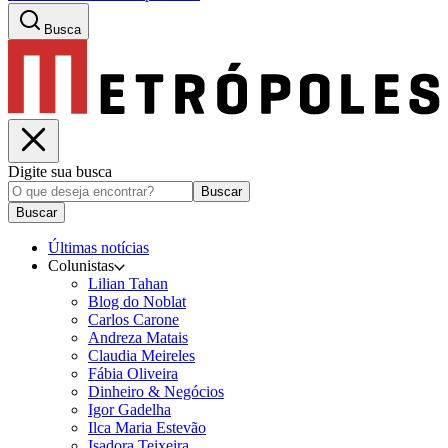
Busca
Digite sua busca
Buscar
Buscar
Últimas notícias
Colunistas
Lilian Tahan
Blog do Noblat
Carlos Carone
Andreza Matais
Claudia Meireles
Fábia Oliveira
Dinheiro & Negócios
Igor Gadelha
Ilca Maria Estevão
Isadora Teixeira