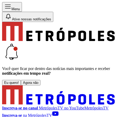
Menu
Ative nossas notificações
Você quer ficar por dentro das notícias mais importantes e receber
notificações em tempo real?
Eu quero!
Agora não
Inscreva-se no canal
MetrópolesTV no
YouTube
MetrópolesTV
Inscreva-se
na MetrópolesTV