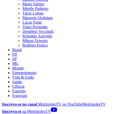
Mario Sabino
Mirelle Pinheiro
Tácio Lorran
Manoela Alcântara
Lucas Pasin
Tiago Pavinatto
Demétrio Vecchioli
Reinaldo Azevedo
Milena Teixeira
Rodrigo França
Brasil
DF
SP
MG
Mundo
Entretenimento
Vida & Estilo
Saúde
Ciência
Esportes
Especiais
Inscreva-se no canal
MetrópolesTV no
YouTube
MetrópolesTV
Inscreva-se
na MetrópolesTV