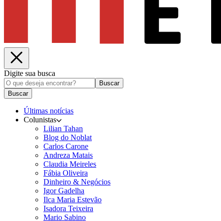
Digite sua busca
Buscar
Buscar
Últimas notícias
Colunistas
Lilian Tahan
Blog do Noblat
Carlos Carone
Andreza Matais
Claudia Meireles
Fábia Oliveira
Dinheiro & Negócios
Igor Gadelha
Ilca Maria Estevão
Isadora Teixeira
Mario Sabino