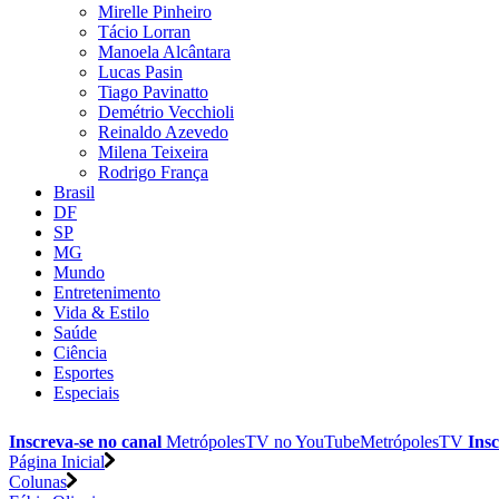
Mirelle Pinheiro
Tácio Lorran
Manoela Alcântara
Lucas Pasin
Tiago Pavinatto
Demétrio Vecchioli
Reinaldo Azevedo
Milena Teixeira
Rodrigo França
Brasil
DF
SP
MG
Mundo
Entretenimento
Vida & Estilo
Saúde
Ciência
Esportes
Especiais
Inscreva-se no canal
MetrópolesTV no
YouTube
MetrópolesTV
Insc
Página Inicial
Colunas