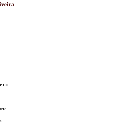
iveira
e tio
orte
a