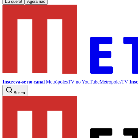
Eu quero!
Agora não
Inscreva-se no canal
MetrópolesTV no
YouTube
MetrópolesTV
Insc
Busca