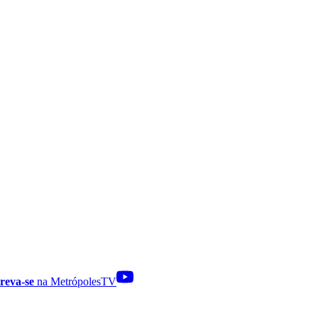
reva-se
na MetrópolesTV