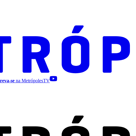
reva-se
na MetrópolesTV