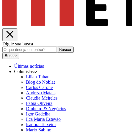
Digite sua busca
Buscar
Buscar
Últimas notícias
Colunistas
Lilian Tahan
Blog do Noblat
Carlos Carone
Andreza Matais
Claudia Meireles
Fábia Oliveira
Dinheiro & Negócios
Igor Gadelha
Ilca Maria Estevão
Isadora Teixeira
Mario Sabino