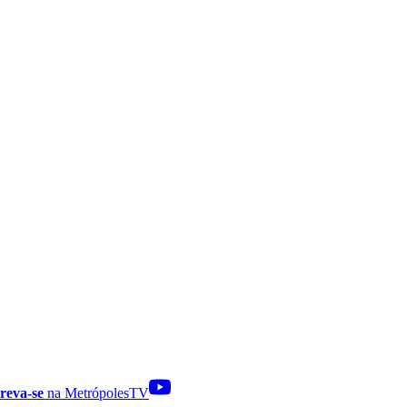
reva-se
na MetrópolesTV