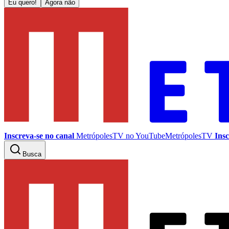
Eu quero!
Agora não
Inscreva-se no canal
MetrópolesTV no
YouTube
MetrópolesTV
Insc
Busca