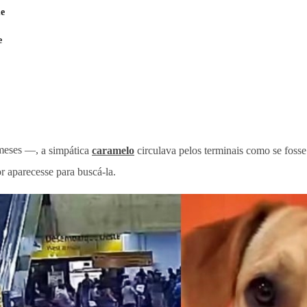
me
e
 meses —,
a simpática
caramelo
circulava pelos terminais como se foss
r aparecesse para buscá-la.