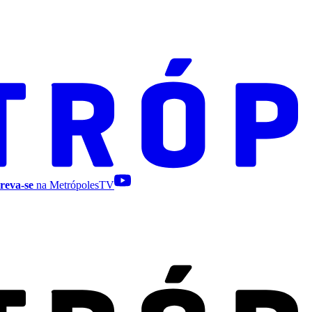
reva-se
na MetrópolesTV