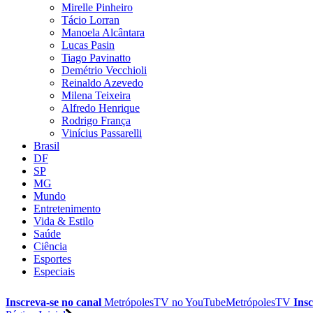
Mirelle Pinheiro
Tácio Lorran
Manoela Alcântara
Lucas Pasin
Tiago Pavinatto
Demétrio Vecchioli
Reinaldo Azevedo
Milena Teixeira
Alfredo Henrique
Rodrigo França
Vinícius Passarelli
Brasil
DF
SP
MG
Mundo
Entretenimento
Vida & Estilo
Saúde
Ciência
Esportes
Especiais
Inscreva-se no canal
MetrópolesTV no
YouTube
MetrópolesTV
Insc