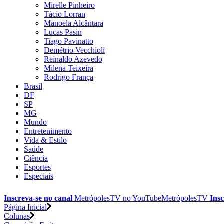
Mirelle Pinheiro
Tácio Lorran
Manoela Alcântara
Lucas Pasin
Tiago Pavinatto
Demétrio Vecchioli
Reinaldo Azevedo
Milena Teixeira
Rodrigo França
Brasil
DF
SP
MG
Mundo
Entretenimento
Vida & Estilo
Saúde
Ciência
Esportes
Especiais
Inscreva-se no canal
MetrópolesTV no
YouTube
MetrópolesTV
Insc
Página Inicial
Colunas