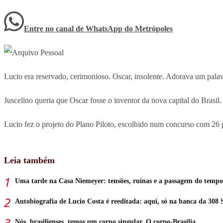
Entre no canal de WhatsApp
do
Metrópoles
Lucio era reservado, cerimonioso. Oscar, insolente. Adorava um pala
Juscelino queria que Oscar fosse o inventor da nova capital do Brasil.
Lucio fez o projeto do Plano Piloto, escolhido num concurso com 26 p
Leia também
Uma tarde na Casa Niemeyer: tensões, ruínas e a passagem do tempo
Autobiografia de Lucio Costa é reeditada: aqui, só na banca da 308 
Nós, brasilienses, temos um corpo singular. O corpo-Brasília