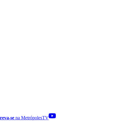
reva-se
na MetrópolesTV