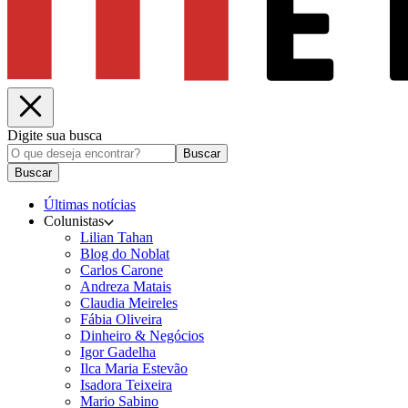
Digite sua busca
Buscar
Buscar
Últimas notícias
Colunistas
Lilian Tahan
Blog do Noblat
Carlos Carone
Andreza Matais
Claudia Meireles
Fábia Oliveira
Dinheiro & Negócios
Igor Gadelha
Ilca Maria Estevão
Isadora Teixeira
Mario Sabino