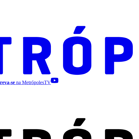
reva-se
na MetrópolesTV