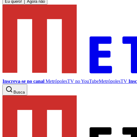
Eu quero!
Agora não
Inscreva-se no canal
MetrópolesTV no
YouTube
MetrópolesTV
Insc
Busca