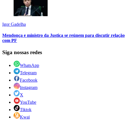
Igor Gadelha
Mendonça e ministro da Justiça se reúnem para discutir relação
com PF
Siga nossas redes
WhatsApp
Telegram
Facebook
Instagram
X
YouTube
Tiktok
Kwai