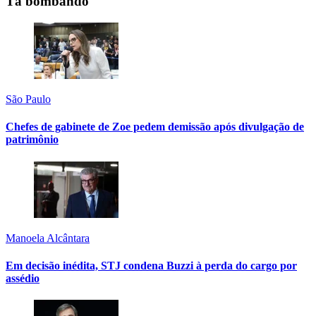
Tá bombando
São Paulo
Chefes de gabinete de Zoe pedem demissão após divulgação de
patrimônio
Manoela Alcântara
Em decisão inédita, STJ condena Buzzi à perda do cargo por
assédio