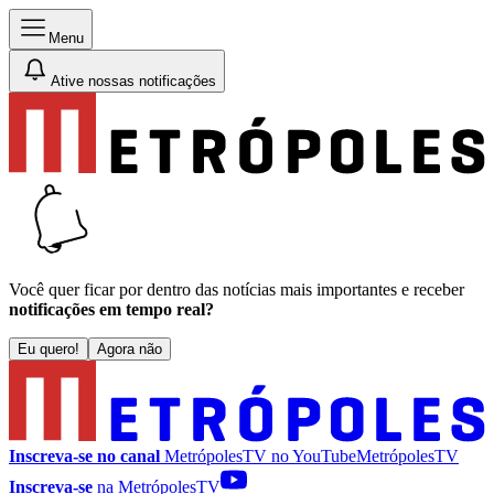
Menu
Ative nossas notificações
Você quer ficar por dentro das notícias mais importantes e receber
notificações em tempo real?
Eu quero!
Agora não
Inscreva-se no canal
MetrópolesTV no
YouTube
MetrópolesTV
Inscreva-se
na MetrópolesTV