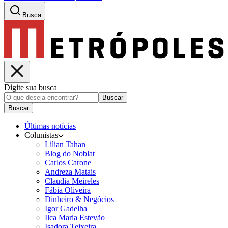
Busca
Digite sua busca
Buscar
Buscar
Últimas notícias
Colunistas
Lilian Tahan
Blog do Noblat
Carlos Carone
Andreza Matais
Claudia Meireles
Fábia Oliveira
Dinheiro & Negócios
Igor Gadelha
Ilca Maria Estevão
Isadora Teixeira