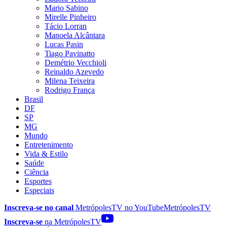
Mario Sabino
Mirelle Pinheiro
Tácio Lorran
Manoela Alcântara
Lucas Pasin
Tiago Pavinatto
Demétrio Vecchioli
Reinaldo Azevedo
Milena Teixeira
Rodrigo França
Brasil
DF
SP
MG
Mundo
Entretenimento
Vida & Estilo
Saúde
Ciência
Esportes
Especiais
Inscreva-se no canal
MetrópolesTV no
YouTube
MetrópolesTV
Inscreva-se
na MetrópolesTV