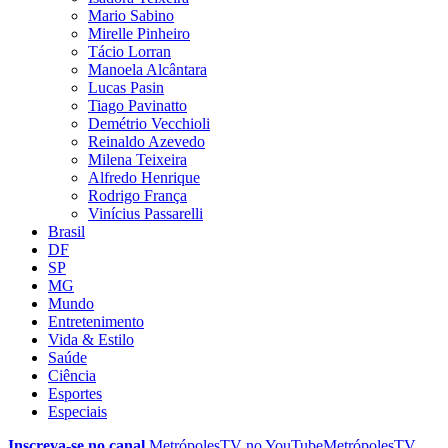
Mario Sabino
Mirelle Pinheiro
Tácio Lorran
Manoela Alcântara
Lucas Pasin
Tiago Pavinatto
Demétrio Vecchioli
Reinaldo Azevedo
Milena Teixeira
Alfredo Henrique
Rodrigo França
Vinícius Passarelli
Brasil
DF
SP
MG
Mundo
Entretenimento
Vida & Estilo
Saúde
Ciência
Esportes
Especiais
Inscreva-se no canal
MetrópolesTV no
YouTube
MetrópolesTV