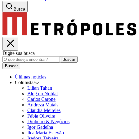
Busca
Digite sua busca
Buscar
Buscar
Últimas notícias
Colunistas
Lilian Tahan
Blog do Noblat
Carlos Carone
Andreza Matais
Claudia Meireles
Fábia Oliveira
Dinheiro & Negócios
Igor Gadelha
Ilca Maria Estevão
Isadora Teixeira