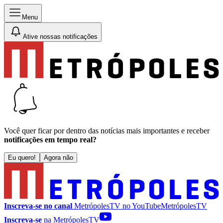
Menu
Ative nossas notificações
Você quer ficar por dentro das notícias mais importantes e receber
notificações em tempo real?
Eu quero!
Agora não
Inscreva-se no canal
MetrópolesTV no
YouTube
MetrópolesTV
Inscreva-se
na MetrópolesTV