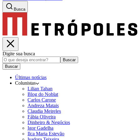
Busca
Digite sua busca
Buscar
Buscar
Últimas notícias
Colunistas
Lilian Tahan
Blog do Noblat
Carlos Carone
Andreza Matais
Claudia Meireles
Fábia Oliveira
Dinheiro & Negócios
Igor Gadelha
Ilca Maria Estevão
Isadora Teixeira