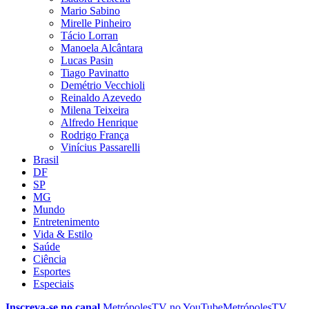
Mario Sabino
Mirelle Pinheiro
Tácio Lorran
Manoela Alcântara
Lucas Pasin
Tiago Pavinatto
Demétrio Vecchioli
Reinaldo Azevedo
Milena Teixeira
Alfredo Henrique
Rodrigo França
Vinícius Passarelli
Brasil
DF
SP
MG
Mundo
Entretenimento
Vida & Estilo
Saúde
Ciência
Esportes
Especiais
Inscreva-se no canal
MetrópolesTV no
YouTube
MetrópolesTV