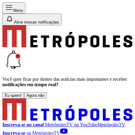
Menu
Ative nossas notificações
Você quer ficar por dentro das notícias mais importantes e receber
notificações em tempo real?
Eu quero!
Agora não
Inscreva-se no canal
MetrópolesTV no
YouTube
MetrópolesTV
Inscreva-se
na MetrópolesTV