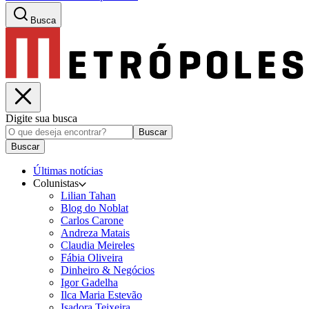
Busca
Digite sua busca
Buscar
Buscar
Últimas notícias
Colunistas
Lilian Tahan
Blog do Noblat
Carlos Carone
Andreza Matais
Claudia Meireles
Fábia Oliveira
Dinheiro & Negócios
Igor Gadelha
Ilca Maria Estevão
Isadora Teixeira