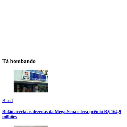
Tá bombando
Brasil
Bolão acerta as dezenas da Mega-Sena e leva prêmio R$ 164,9
milhões