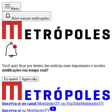
Menu
Ative nossas notificações
Você quer ficar por dentro das notícias mais importantes e receber
notificações em tempo real?
Eu quero!
Agora não
Inscreva-se no canal
MetrópolesTV no
YouTube
MetrópolesTV
Inscreva-se
na MetrópolesTV