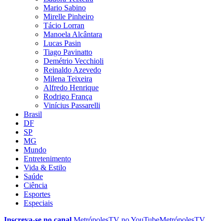
Mario Sabino
Mirelle Pinheiro
Tácio Lorran
Manoela Alcântara
Lucas Pasin
Tiago Pavinatto
Demétrio Vecchioli
Reinaldo Azevedo
Milena Teixeira
Alfredo Henrique
Rodrigo França
Vinícius Passarelli
Brasil
DF
SP
MG
Mundo
Entretenimento
Vida & Estilo
Saúde
Ciência
Esportes
Especiais
Inscreva-se no canal
MetrópolesTV no
YouTube
MetrópolesTV