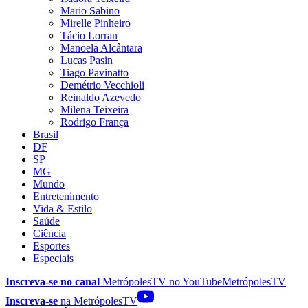
Mario Sabino
Mirelle Pinheiro
Tácio Lorran
Manoela Alcântara
Lucas Pasin
Tiago Pavinatto
Demétrio Vecchioli
Reinaldo Azevedo
Milena Teixeira
Rodrigo França
Brasil
DF
SP
MG
Mundo
Entretenimento
Vida & Estilo
Saúde
Ciência
Esportes
Especiais
Inscreva-se no canal
MetrópolesTV no
YouTube
MetrópolesTV
Inscreva-se
na MetrópolesTV