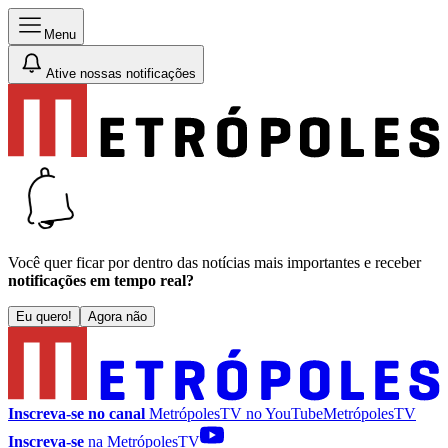
Menu
Ative nossas notificações
Você quer ficar por dentro das notícias mais importantes e receber
notificações em tempo real?
Eu quero!
Agora não
Inscreva-se no canal
MetrópolesTV no
YouTube
MetrópolesTV
Inscreva-se
na MetrópolesTV