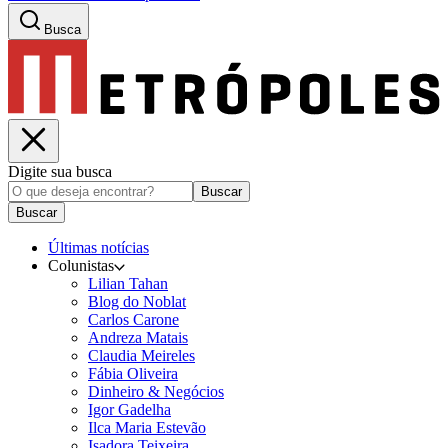
Busca
Digite sua busca
Buscar
Buscar
Últimas notícias
Colunistas
Lilian Tahan
Blog do Noblat
Carlos Carone
Andreza Matais
Claudia Meireles
Fábia Oliveira
Dinheiro & Negócios
Igor Gadelha
Ilca Maria Estevão
Isadora Teixeira