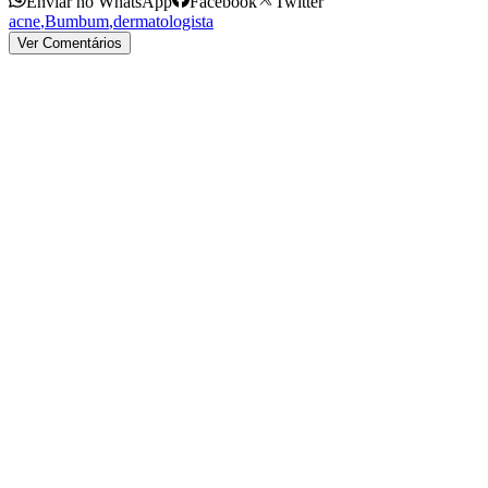
Enviar no WhatsApp
Facebook
Twitter
acne
,
Bumbum
,
dermatologista
Ver Comentários