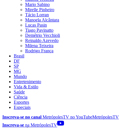
Mario Sabino
Mirelle Pinheiro
Tácio Lorran
Manoela Alcântara
Lucas Pasin
Tiago Pavinatto
Demétrio Vecchioli
Reinaldo Azevedo
Milena Teixeira
Rodrigo França
Brasil
DF
SP
MG
Mundo
Entretenimento
Vida & Estilo
Saúde
Ciência
Esportes
Especiais
Inscreva-se no canal
MetrópolesTV no
YouTube
MetrópolesTV
Inscreva-se
na MetrópolesTV