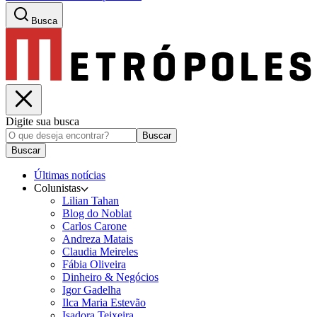
Busca
Digite sua busca
Buscar
Buscar
Últimas notícias
Colunistas
Lilian Tahan
Blog do Noblat
Carlos Carone
Andreza Matais
Claudia Meireles
Fábia Oliveira
Dinheiro & Negócios
Igor Gadelha
Ilca Maria Estevão
Isadora Teixeira