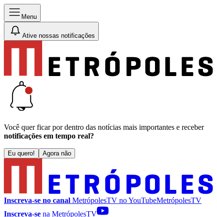
Menu
Ative nossas notificações
Você quer ficar por dentro das notícias mais importantes e receber
notificações em tempo real?
Eu quero!
Agora não
Inscreva-se no canal
MetrópolesTV no
YouTube
MetrópolesTV
Inscreva-se
na MetrópolesTV