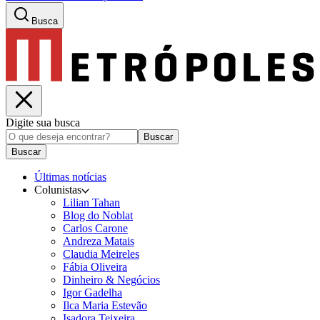
Busca
Digite sua busca
Buscar
Buscar
Últimas notícias
Colunistas
Lilian Tahan
Blog do Noblat
Carlos Carone
Andreza Matais
Claudia Meireles
Fábia Oliveira
Dinheiro & Negócios
Igor Gadelha
Ilca Maria Estevão
Isadora Teixeira