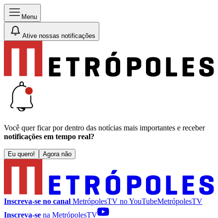
Menu
Ative nossas notificações
Você quer ficar por dentro das notícias mais importantes e receber
notificações em tempo real?
Eu quero!
Agora não
Inscreva-se no canal
MetrópolesTV no
YouTube
MetrópolesTV
Inscreva-se
na MetrópolesTV