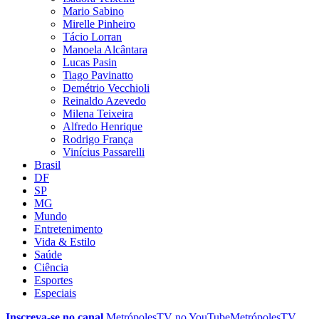
Mario Sabino
Mirelle Pinheiro
Tácio Lorran
Manoela Alcântara
Lucas Pasin
Tiago Pavinatto
Demétrio Vecchioli
Reinaldo Azevedo
Milena Teixeira
Alfredo Henrique
Rodrigo França
Vinícius Passarelli
Brasil
DF
SP
MG
Mundo
Entretenimento
Vida & Estilo
Saúde
Ciência
Esportes
Especiais
Inscreva-se no canal
MetrópolesTV no
YouTube
MetrópolesTV