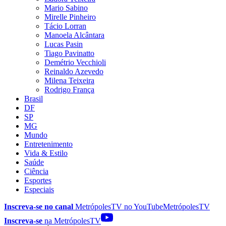
Mario Sabino
Mirelle Pinheiro
Tácio Lorran
Manoela Alcântara
Lucas Pasin
Tiago Pavinatto
Demétrio Vecchioli
Reinaldo Azevedo
Milena Teixeira
Rodrigo França
Brasil
DF
SP
MG
Mundo
Entretenimento
Vida & Estilo
Saúde
Ciência
Esportes
Especiais
Inscreva-se no canal
MetrópolesTV no
YouTube
MetrópolesTV
Inscreva-se
na MetrópolesTV