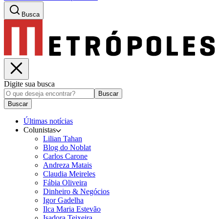
Busca
Digite sua busca
Buscar
Buscar
Últimas notícias
Colunistas
Lilian Tahan
Blog do Noblat
Carlos Carone
Andreza Matais
Claudia Meireles
Fábia Oliveira
Dinheiro & Negócios
Igor Gadelha
Ilca Maria Estevão
Isadora Teixeira