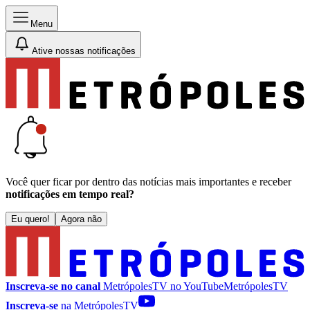
Menu
Ative nossas notificações
Você quer ficar por dentro das notícias mais importantes e receber
notificações em tempo real?
Eu quero!
Agora não
Inscreva-se no canal
MetrópolesTV no
YouTube
MetrópolesTV
Inscreva-se
na MetrópolesTV