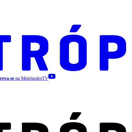
reva-se
na MetrópolesTV