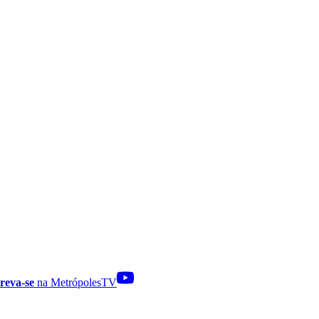
reva-se
na MetrópolesTV