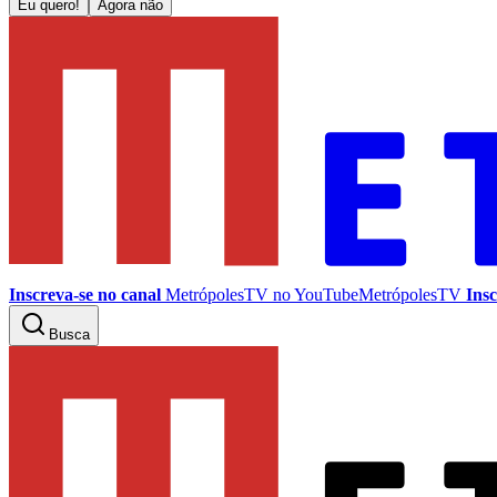
Eu quero!
Agora não
Inscreva-se no canal
MetrópolesTV no
YouTube
MetrópolesTV
Insc
Busca