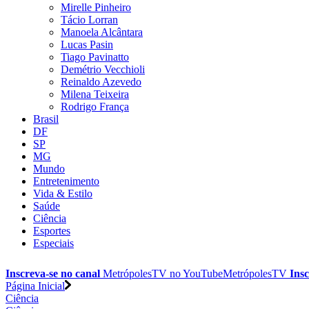
Mirelle Pinheiro
Tácio Lorran
Manoela Alcântara
Lucas Pasin
Tiago Pavinatto
Demétrio Vecchioli
Reinaldo Azevedo
Milena Teixeira
Rodrigo França
Brasil
DF
SP
MG
Mundo
Entretenimento
Vida & Estilo
Saúde
Ciência
Esportes
Especiais
Inscreva-se no canal
MetrópolesTV no
YouTube
MetrópolesTV
Insc
Página Inicial
Ciência