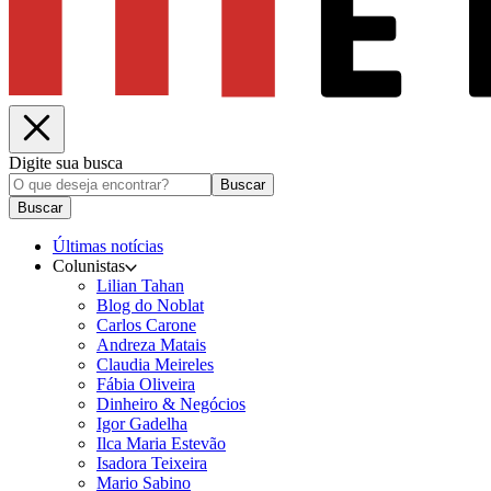
Digite sua busca
Buscar
Buscar
Últimas notícias
Colunistas
Lilian Tahan
Blog do Noblat
Carlos Carone
Andreza Matais
Claudia Meireles
Fábia Oliveira
Dinheiro & Negócios
Igor Gadelha
Ilca Maria Estevão
Isadora Teixeira
Mario Sabino