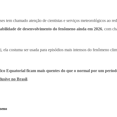
es tem chamado atenção de cientistas e serviços meteorológicos ao re
babilidade de desenvolvimento do fenômeno ainda em 2026
, com cha
l
, ela costuma ser usada para episódios mais intensos do fenômeno cli
fico Equatorial ficam mais quentes do que o normal por um perío
clusive no Brasil
.
ômeno