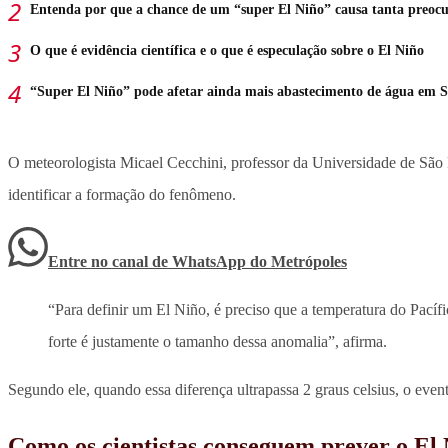
Entenda por que a chance de um “super El Niño” causa tanta preoc
O que é evidência científica e o que é especulação sobre o El Niño
“Super El Niño” pode afetar ainda mais abastecimento de água em 
O meteorologista Micael Cecchini, professor da Universidade de São 
identificar a formação do fenômeno.
Entre no canal de WhatsApp
do
Metrópoles
“Para definir um El Niño, é preciso que a temperatura do Pacíf
forte é justamente o tamanho dessa anomalia”, afirma.
Segundo ele, quando essa diferença ultrapassa 2 graus celsius, o event
Como os cientistas conseguem prever o El