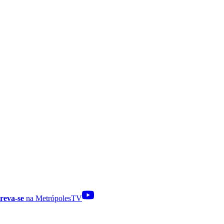
reva-se
na MetrópolesTV