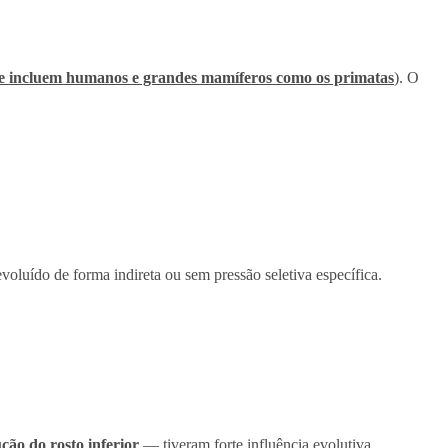
e incluem humanos e grandes mamíferos como os primatas
). O
oluído de forma indireta ou sem pressão seletiva específica.
ção do rosto inferior
— tiveram forte influência evolutiva.