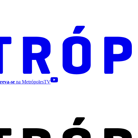
reva-se
na MetrópolesTV