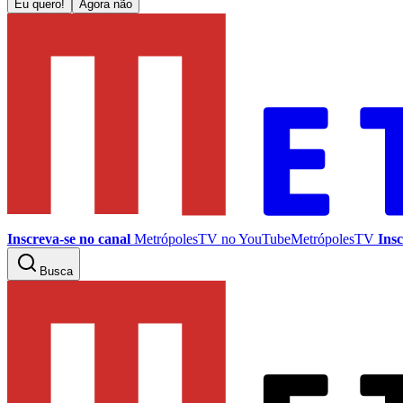
Eu quero!
Agora não
Inscreva-se no canal
MetrópolesTV no
YouTube
MetrópolesTV
Insc
Busca