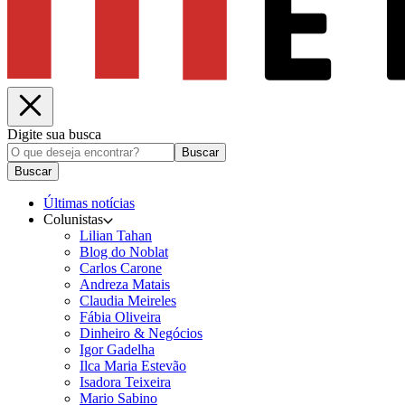
Digite sua busca
Buscar
Buscar
Últimas notícias
Colunistas
Lilian Tahan
Blog do Noblat
Carlos Carone
Andreza Matais
Claudia Meireles
Fábia Oliveira
Dinheiro & Negócios
Igor Gadelha
Ilca Maria Estevão
Isadora Teixeira
Mario Sabino