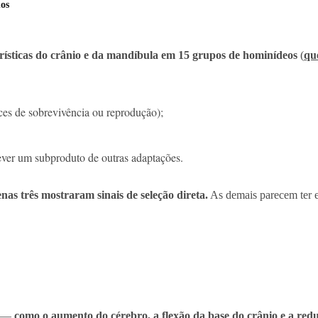
nos
rísticas do crânio e da mandíbula em 15 grupos de hominídeos
(
qu
ces de sobrevivência ou reprodução);
ver um subproduto de outras adaptações.
nas três mostraram sinais de seleção direta.
As demais parecem ter ev
o —
como o aumento do cérebro, a flexão da base do crânio e a redu