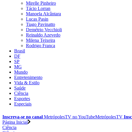
Mirelle Pinheiro
Tácio Lorran
Manoela Alcântara
Lucas Pasin
Tiago Pavinatto
Demétrio Vecchioli
Reinaldo Azevedo
Milena Teixeira
Rodrigo França
Brasil
DF
SP
MG
Mundo
Entretenimento
Vida & Estilo
Saúde
Ciência
Esportes
Especiais
Inscreva-se no canal
MetrópolesTV no
YouTube
MetrópolesTV
Insc
Página Inicial
Ciência