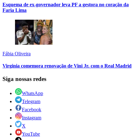
Esquema de ex-governador leva PF a gestora no coração da
Faria Lima
Fábia Oliveira
Virginia comemora renovação de Vini Jr. com o Real Madrid
Siga nossas redes
WhatsApp
Telegram
Facebook
Instagram
X
YouTube