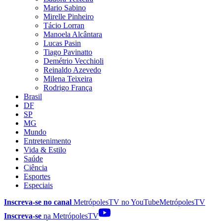
Mario Sabino
Mirelle Pinheiro
Tácio Lorran
Manoela Alcântara
Lucas Pasin
Tiago Pavinatto
Demétrio Vecchioli
Reinaldo Azevedo
Milena Teixeira
Rodrigo França
Brasil
DF
SP
MG
Mundo
Entretenimento
Vida & Estilo
Saúde
Ciência
Esportes
Especiais
Inscreva-se no canal
MetrópolesTV no
YouTube
MetrópolesTV
Inscreva-se
na MetrópolesTV