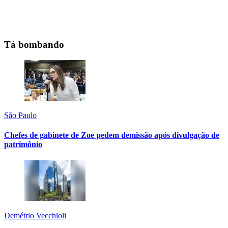
Tá bombando
São Paulo
Chefes de gabinete de Zoe pedem demissão após divulgação de
patrimônio
Demétrio Vecchioli