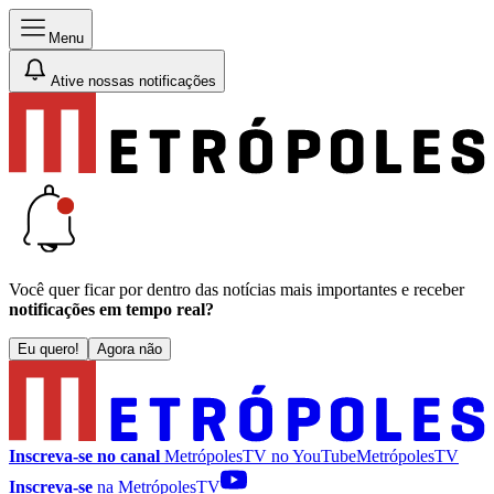
Menu
Ative nossas notificações
Você quer ficar por dentro das notícias mais importantes e receber
notificações em tempo real?
Eu quero!
Agora não
Inscreva-se no canal
MetrópolesTV no
YouTube
MetrópolesTV
Inscreva-se
na MetrópolesTV