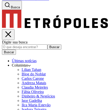
Busca
Digite sua busca
Buscar
Buscar
Últimas notícias
Colunistas
Lilian Tahan
Blog do Noblat
Carlos Carone
Andreza Matais
Claudia Meireles
Fábia Oliveira
Dinheiro & Negócios
Igor Gadelha
Ilca Maria Estevão
Isadora Teixeira