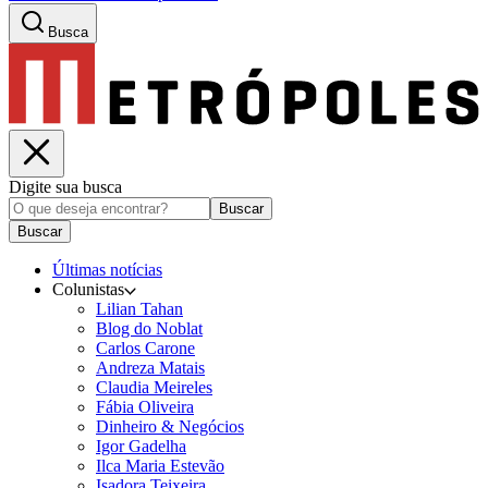
Busca
Digite sua busca
Buscar
Buscar
Últimas notícias
Colunistas
Lilian Tahan
Blog do Noblat
Carlos Carone
Andreza Matais
Claudia Meireles
Fábia Oliveira
Dinheiro & Negócios
Igor Gadelha
Ilca Maria Estevão
Isadora Teixeira