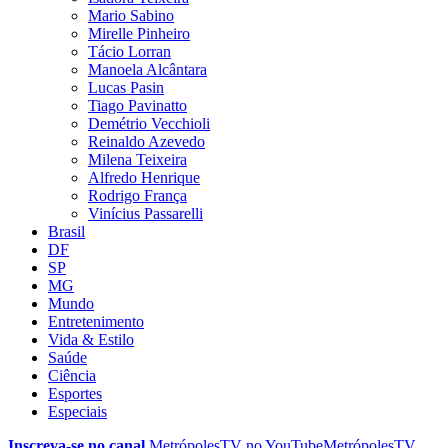
Mario Sabino
Mirelle Pinheiro
Tácio Lorran
Manoela Alcântara
Lucas Pasin
Tiago Pavinatto
Demétrio Vecchioli
Reinaldo Azevedo
Milena Teixeira
Alfredo Henrique
Rodrigo França
Vinícius Passarelli
Brasil
DF
SP
MG
Mundo
Entretenimento
Vida & Estilo
Saúde
Ciência
Esportes
Especiais
Inscreva-se no canal
MetrópolesTV no
YouTube
MetrópolesTV