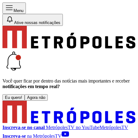
Menu
Ative nossas notificações
Você quer ficar por dentro das notícias mais importantes e receber
notificações em tempo real?
Eu quero!
Agora não
Inscreva-se no canal
MetrópolesTV no
YouTube
MetrópolesTV
Inscreva-se
na MetrópolesTV