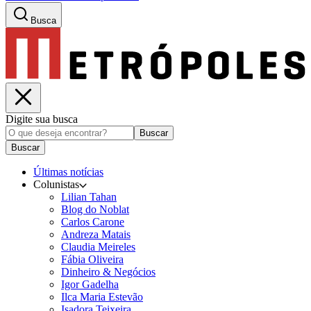
Busca
Digite sua busca
Buscar
Buscar
Últimas notícias
Colunistas
Lilian Tahan
Blog do Noblat
Carlos Carone
Andreza Matais
Claudia Meireles
Fábia Oliveira
Dinheiro & Negócios
Igor Gadelha
Ilca Maria Estevão
Isadora Teixeira