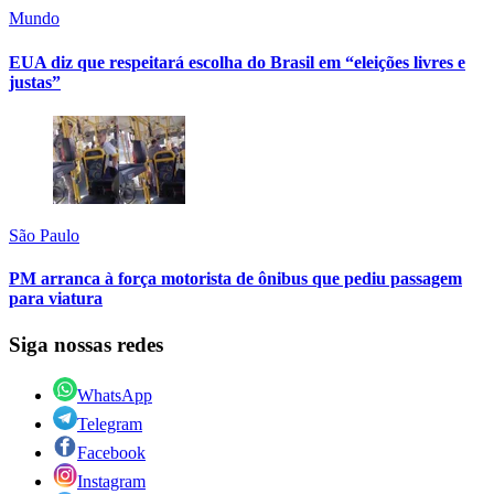
Mundo
EUA diz que respeitará escolha do Brasil em “eleições livres e
justas”
São Paulo
PM arranca à força motorista de ônibus que pediu passagem
para viatura
Siga nossas redes
WhatsApp
Telegram
Facebook
Instagram