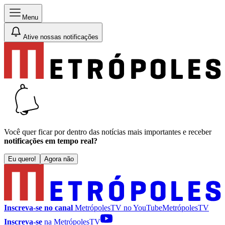
Menu
Ative nossas notificações
Você quer ficar por dentro das notícias mais importantes e receber
notificações em tempo real?
Eu quero!
Agora não
Inscreva-se no canal
MetrópolesTV no
YouTube
MetrópolesTV
Inscreva-se
na MetrópolesTV