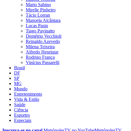
Mario Sabino
Mirelle Pinheiro
Tácio Lorran
Manoela Alcântara
Lucas Pasin
Tiago Pavinatto
Demétrio Vecchioli
Reinaldo Azevedo
Milena Teixeira
Alfredo Henrique
Rodrigo França
Vinícius Passarelli
Brasil
DF
SP
MG
Mundo
Entretenimento
Vida & Estilo
Saúde
Ciência
Esportes
Especiais
Inscreva-se no canal
MetrópolesTV no
YouTube
MetrópolesTV