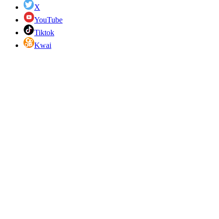
X
YouTube
Tiktok
Kwai