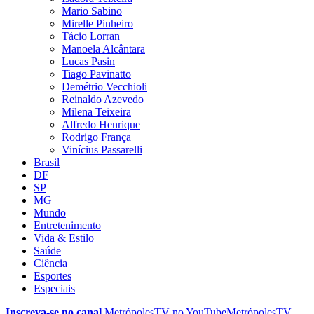
Mario Sabino
Mirelle Pinheiro
Tácio Lorran
Manoela Alcântara
Lucas Pasin
Tiago Pavinatto
Demétrio Vecchioli
Reinaldo Azevedo
Milena Teixeira
Alfredo Henrique
Rodrigo França
Vinícius Passarelli
Brasil
DF
SP
MG
Mundo
Entretenimento
Vida & Estilo
Saúde
Ciência
Esportes
Especiais
Inscreva-se no canal
MetrópolesTV no
YouTube
MetrópolesTV