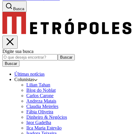
Busca
Digite sua busca
Buscar
Buscar
Últimas notícias
Colunistas
Lilian Tahan
Blog do Noblat
Carlos Carone
Andreza Matais
Claudia Meireles
Fábia Oliveira
Dinheiro & Negócios
Igor Gadelha
Ilca Maria Estevão
Isadora Teixeira