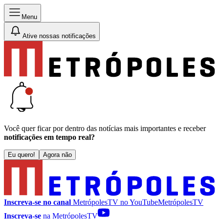
Menu
Ative nossas notificações
Você quer ficar por dentro das notícias mais importantes e receber
notificações em tempo real?
Eu quero!
Agora não
Inscreva-se no canal
MetrópolesTV no
YouTube
MetrópolesTV
Inscreva-se
na MetrópolesTV