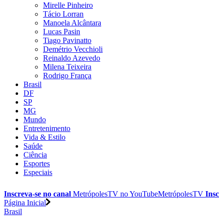
Mirelle Pinheiro
Tácio Lorran
Manoela Alcântara
Lucas Pasin
Tiago Pavinatto
Demétrio Vecchioli
Reinaldo Azevedo
Milena Teixeira
Rodrigo França
Brasil
DF
SP
MG
Mundo
Entretenimento
Vida & Estilo
Saúde
Ciência
Esportes
Especiais
Inscreva-se no canal
MetrópolesTV no
YouTube
MetrópolesTV
Insc
Página Inicial
Brasil