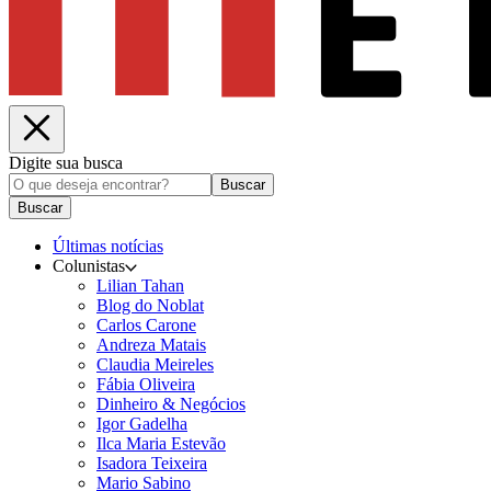
Digite sua busca
Buscar
Buscar
Últimas notícias
Colunistas
Lilian Tahan
Blog do Noblat
Carlos Carone
Andreza Matais
Claudia Meireles
Fábia Oliveira
Dinheiro & Negócios
Igor Gadelha
Ilca Maria Estevão
Isadora Teixeira
Mario Sabino