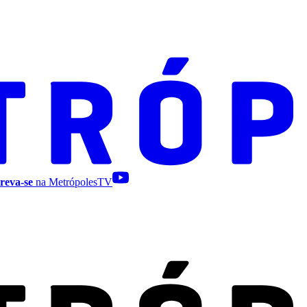
reva-se
na MetrópolesTV