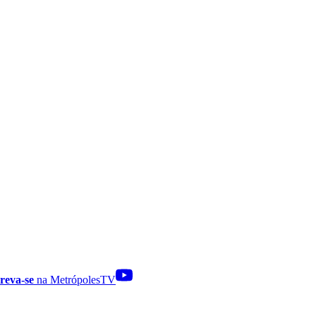
reva-se
na MetrópolesTV