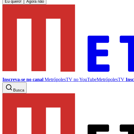
Eu quero!
Agora não
Inscreva-se no canal
MetrópolesTV no
YouTube
MetrópolesTV
Insc
Busca