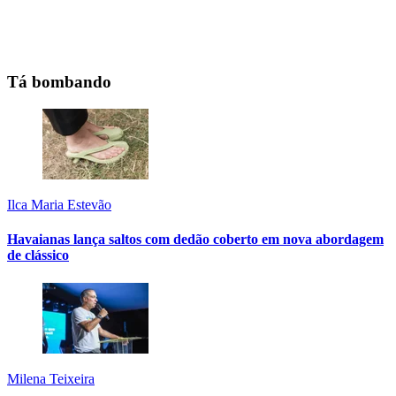
Tá bombando
Ilca Maria Estevão
Havaianas lança saltos com dedão coberto em nova abordagem
de clássico
Milena Teixeira