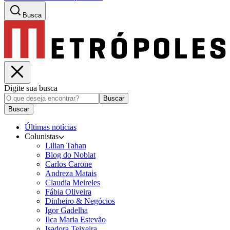
Busca
Digite sua busca
Buscar
Buscar
Últimas notícias
Colunistas
Lilian Tahan
Blog do Noblat
Carlos Carone
Andreza Matais
Claudia Meireles
Fábia Oliveira
Dinheiro & Negócios
Igor Gadelha
Ilca Maria Estevão
Isadora Teixeira