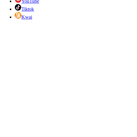
YouTube
Tiktok
Kwai