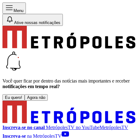
Menu
Ative nossas notificações
Você quer ficar por dentro das notícias mais importantes e receber
notificações em tempo real?
Eu quero!
Agora não
Inscreva-se no canal
MetrópolesTV no
YouTube
MetrópolesTV
Inscreva-se
na MetrópolesTV