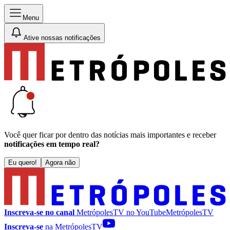
Menu
Ative nossas notificações
Você quer ficar por dentro das notícias mais importantes e receber
notificações em tempo real?
Eu quero!
Agora não
Inscreva-se no canal
MetrópolesTV no
YouTube
MetrópolesTV
Inscreva-se
na MetrópolesTV