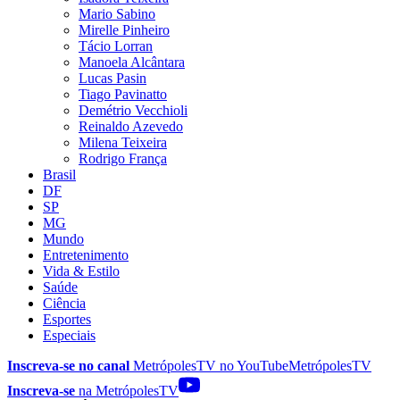
Mario Sabino
Mirelle Pinheiro
Tácio Lorran
Manoela Alcântara
Lucas Pasin
Tiago Pavinatto
Demétrio Vecchioli
Reinaldo Azevedo
Milena Teixeira
Rodrigo França
Brasil
DF
SP
MG
Mundo
Entretenimento
Vida & Estilo
Saúde
Ciência
Esportes
Especiais
Inscreva-se no canal
MetrópolesTV no
YouTube
MetrópolesTV
Inscreva-se
na MetrópolesTV