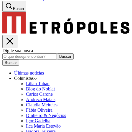
Busca
Digite sua busca
Buscar
Buscar
Últimas notícias
Colunistas
Lilian Tahan
Blog do Noblat
Carlos Carone
Andreza Matais
Claudia Meireles
Fábia Oliveira
Dinheiro & Negócios
Igor Gadelha
Ilca Maria Estevão
Isadora Teixeira