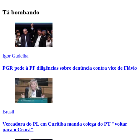
Tá bombando
Igor Gadelha
PGR pede à PF diligências sobre denúncia contra vice de Flávio
Brasil
Vereadora do PL em Curitiba manda colega do PT "voltar
para o Ceará"