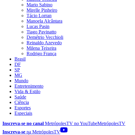
Mario Sabino
Mirelle Pinheiro
Tácio Lorran
Manoela Alcântara
Lucas Pasin
Tiago Pavinatto
Demétrio Vecchioli
Reinaldo Azevedo
Milena Teixeira
Rodrigo França
Brasil
DF
SP
MG
Mundo
Entretenimento
Vida & Estilo
Saúde
Ciência
Esportes
Especiais
Inscreva-se no canal
MetrópolesTV no
YouTube
MetrópolesTV
Inscreva-se
na MetrópolesTV