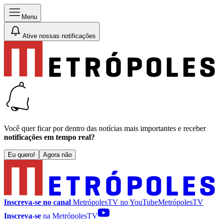
Menu
Ative nossas notificações
Você quer ficar por dentro das notícias mais importantes e receber
notificações em tempo real?
Eu quero!
Agora não
Inscreva-se no canal
MetrópolesTV no
YouTube
MetrópolesTV
Inscreva-se
na MetrópolesTV