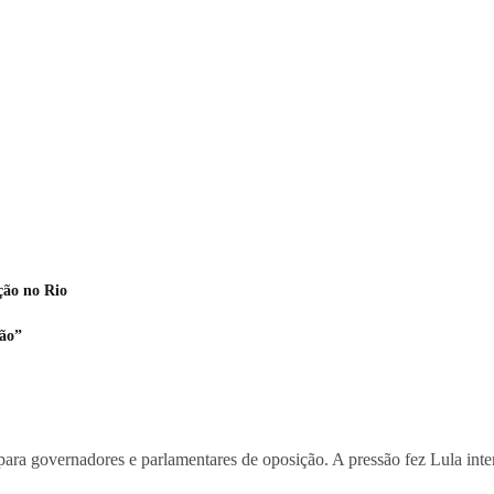
ção no Rio
ção”
a governadores e parlamentares de oposição. A pressão fez Lula intensi