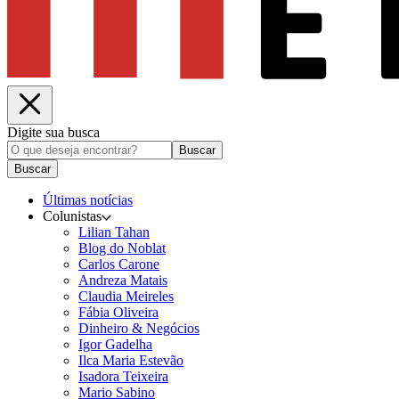
Digite sua busca
Buscar
Buscar
Últimas notícias
Colunistas
Lilian Tahan
Blog do Noblat
Carlos Carone
Andreza Matais
Claudia Meireles
Fábia Oliveira
Dinheiro & Negócios
Igor Gadelha
Ilca Maria Estevão
Isadora Teixeira
Mario Sabino