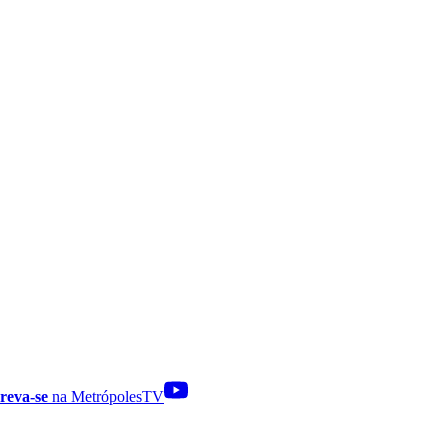
reva-se
na MetrópolesTV