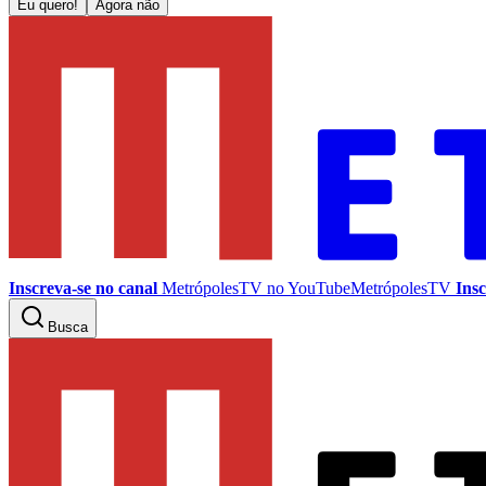
Eu quero!
Agora não
Inscreva-se no canal
MetrópolesTV no
YouTube
MetrópolesTV
Insc
Busca