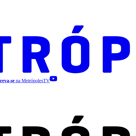
reva-se
na MetrópolesTV