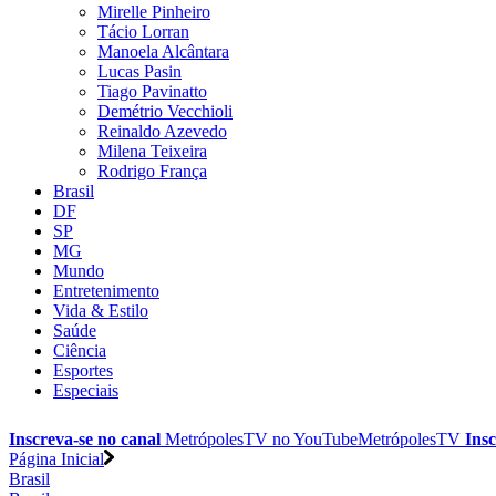
Mirelle Pinheiro
Tácio Lorran
Manoela Alcântara
Lucas Pasin
Tiago Pavinatto
Demétrio Vecchioli
Reinaldo Azevedo
Milena Teixeira
Rodrigo França
Brasil
DF
SP
MG
Mundo
Entretenimento
Vida & Estilo
Saúde
Ciência
Esportes
Especiais
Inscreva-se no canal
MetrópolesTV no
YouTube
MetrópolesTV
Insc
Página Inicial
Brasil