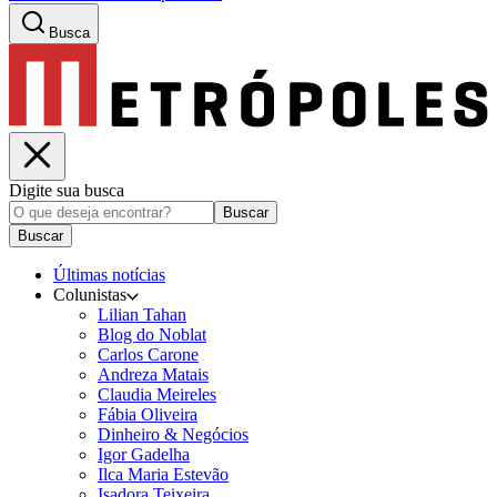
Busca
Digite sua busca
Buscar
Buscar
Últimas notícias
Colunistas
Lilian Tahan
Blog do Noblat
Carlos Carone
Andreza Matais
Claudia Meireles
Fábia Oliveira
Dinheiro & Negócios
Igor Gadelha
Ilca Maria Estevão
Isadora Teixeira