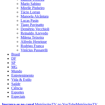
Mario Sabino
Mirelle Pinheiro
Tácio Lorran
Manoela Alcântara
Lucas Pasin
Tiago Pavinatto
Demétrio Vecchioli
Reinaldo Azevedo
Milena Teixeira
Alfredo Henrique
Rodrigo França
Vinícius Passarelli
Brasil
DF
SP
MG
Mundo
Entretenimento
Vida & Estilo
Saúde
Ciência
Esportes
Especiais
Inscreva-se no canal
MetrópolesTV no
YouTube
MetrópolesTV