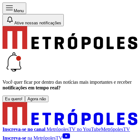
Menu
Ative nossas notificações
Você quer ficar por dentro das notícias mais importantes e receber
notificações em tempo real?
Eu quero!
Agora não
Inscreva-se no canal
MetrópolesTV no
YouTube
MetrópolesTV
Inscreva-se
na MetrópolesTV