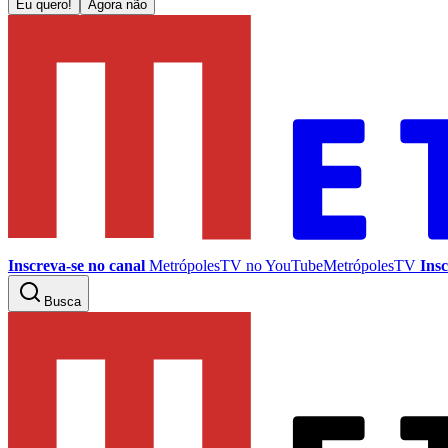
Eu quero!
Agora não
Inscreva-se no canal
MetrópolesTV no
YouTube
MetrópolesTV
Insc
Busca