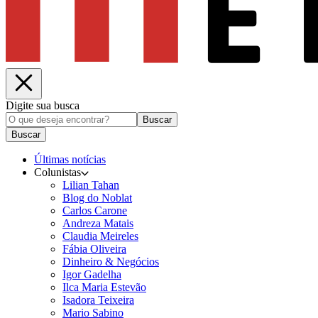
Digite sua busca
Buscar
Buscar
Últimas notícias
Colunistas
Lilian Tahan
Blog do Noblat
Carlos Carone
Andreza Matais
Claudia Meireles
Fábia Oliveira
Dinheiro & Negócios
Igor Gadelha
Ilca Maria Estevão
Isadora Teixeira
Mario Sabino