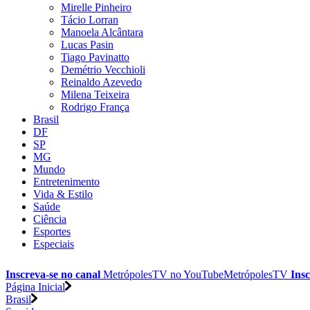
Mirelle Pinheiro
Tácio Lorran
Manoela Alcântara
Lucas Pasin
Tiago Pavinatto
Demétrio Vecchioli
Reinaldo Azevedo
Milena Teixeira
Rodrigo França
Brasil
DF
SP
MG
Mundo
Entretenimento
Vida & Estilo
Saúde
Ciência
Esportes
Especiais
Inscreva-se no canal
MetrópolesTV no
YouTube
MetrópolesTV
Insc
Página Inicial
Brasil