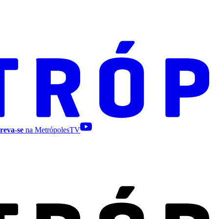
reva-se
na MetrópolesTV