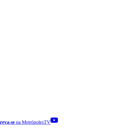
reva-se
na MetrópolesTV