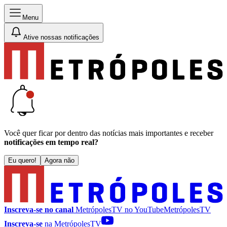
Menu
Ative nossas notificações
Você quer ficar por dentro das notícias mais importantes e receber
notificações em tempo real?
Eu quero!
Agora não
Inscreva-se no canal
MetrópolesTV no
YouTube
MetrópolesTV
Inscreva-se
na MetrópolesTV