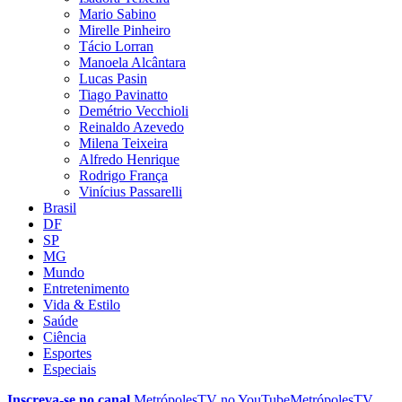
Mario Sabino
Mirelle Pinheiro
Tácio Lorran
Manoela Alcântara
Lucas Pasin
Tiago Pavinatto
Demétrio Vecchioli
Reinaldo Azevedo
Milena Teixeira
Alfredo Henrique
Rodrigo França
Vinícius Passarelli
Brasil
DF
SP
MG
Mundo
Entretenimento
Vida & Estilo
Saúde
Ciência
Esportes
Especiais
Inscreva-se no canal
MetrópolesTV no
YouTube
MetrópolesTV