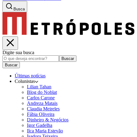
Busca
Digite sua busca
Buscar
Buscar
Últimas notícias
Colunistas
Lilian Tahan
Blog do Noblat
Carlos Carone
Andreza Matais
Claudia Meireles
Fábia Oliveira
Dinheiro & Negócios
Igor Gadelha
Ilca Maria Estevão
Isadora Teixeira