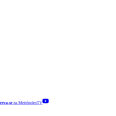
reva-se
na MetrópolesTV