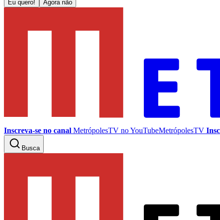
Eu quero!
Agora não
Inscreva-se no canal
MetrópolesTV no
YouTube
MetrópolesTV
Insc
Busca