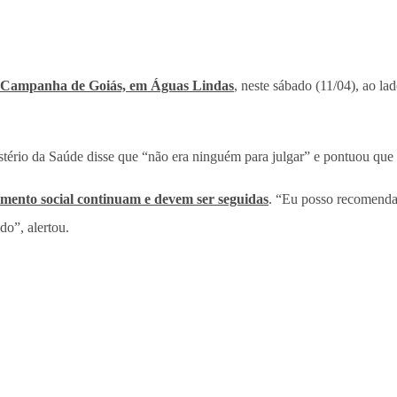
de Campanha de Goiás, em Águas Lindas
, neste sábado (11/04), ao la
stério da Saúde disse que “não era ninguém para julgar” e pontuou que n
amento social continuam e devem ser seguidas
. “Eu posso recomendar
o”, alertou.