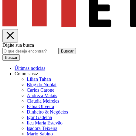
Digite sua busca
Buscar
Buscar
Últimas notícias
Colunistas
Lilian Tahan
Blog do Noblat
Carlos Carone
Andreza Matais
Claudia Meireles
Fábia Oliveira
Dinheiro & Negócios
Igor Gadelha
Ilca Maria Estevão
Isadora Teixeira
Mario Sabino