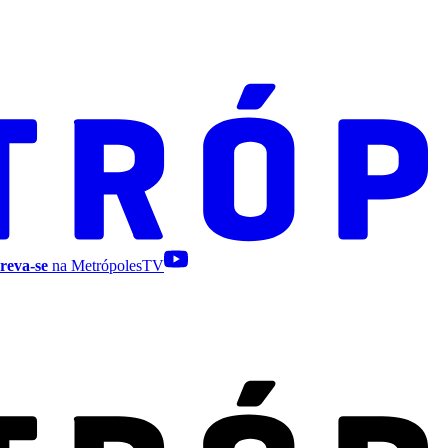
reva-se
na MetrópolesTV