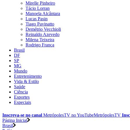
Mirelle Pinheiro
Tácio Lorran
Manoela Alcântara
Lucas Pasin
Tiago Pavinatto
Demétrio Vecchioli
Reinaldo Azevedo
Milena Teixeira
Rodrigo França
Brasil
DF
SP
MG
Mundo
Entretenimento
Vida & Estilo
Saúde
Ciência
Esportes
Especiais
Inscreva-se no canal
MetrópolesTV no
YouTube
MetrópolesTV
Insc
Página Inicial
Brasil