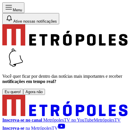
Menu
Ative nossas notificações
Você quer ficar por dentro das notícias mais importantes e receber
notificações em tempo real?
Eu quero!
Agora não
Inscreva-se no canal
MetrópolesTV no
YouTube
MetrópolesTV
Inscreva-se
na MetrópolesTV