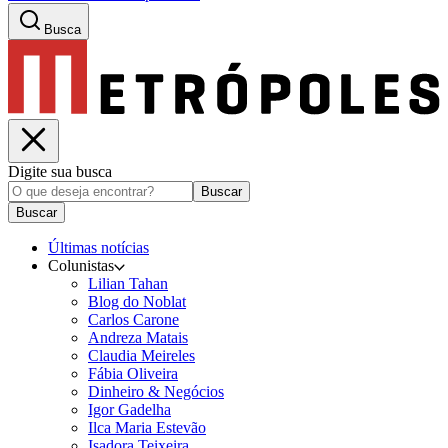
Busca
Digite sua busca
Buscar
Buscar
Últimas notícias
Colunistas
Lilian Tahan
Blog do Noblat
Carlos Carone
Andreza Matais
Claudia Meireles
Fábia Oliveira
Dinheiro & Negócios
Igor Gadelha
Ilca Maria Estevão
Isadora Teixeira