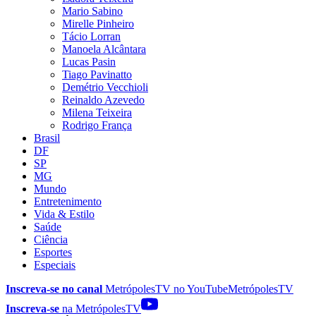
Mario Sabino
Mirelle Pinheiro
Tácio Lorran
Manoela Alcântara
Lucas Pasin
Tiago Pavinatto
Demétrio Vecchioli
Reinaldo Azevedo
Milena Teixeira
Rodrigo França
Brasil
DF
SP
MG
Mundo
Entretenimento
Vida & Estilo
Saúde
Ciência
Esportes
Especiais
Inscreva-se no canal
MetrópolesTV no
YouTube
MetrópolesTV
Inscreva-se
na MetrópolesTV