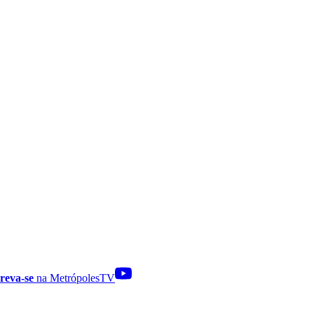
reva-se
na MetrópolesTV