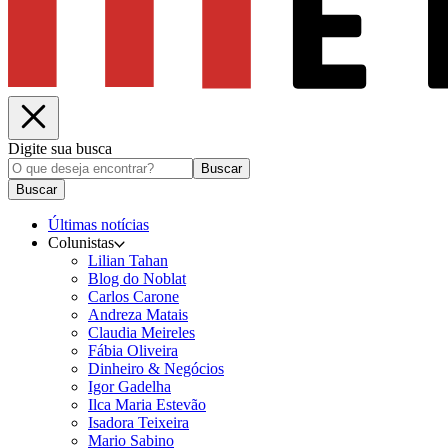
Digite sua busca
Buscar
Buscar
Últimas notícias
Colunistas
Lilian Tahan
Blog do Noblat
Carlos Carone
Andreza Matais
Claudia Meireles
Fábia Oliveira
Dinheiro & Negócios
Igor Gadelha
Ilca Maria Estevão
Isadora Teixeira
Mario Sabino