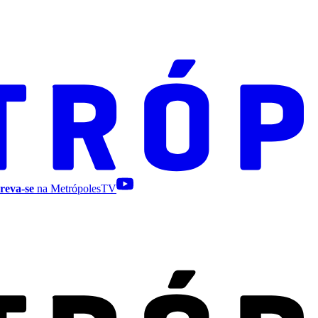
reva-se
na MetrópolesTV