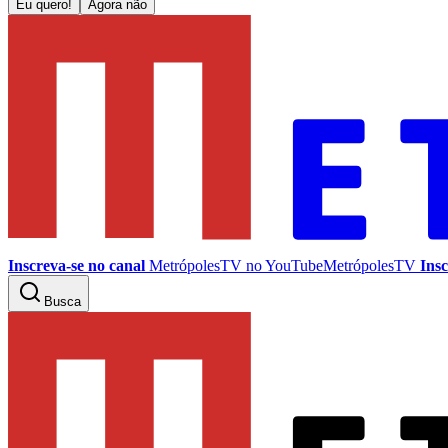
Eu quero!
Agora não
Inscreva-se no canal
MetrópolesTV no
YouTube
MetrópolesTV
Insc
Busca