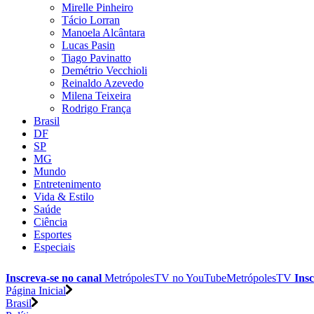
Mirelle Pinheiro
Tácio Lorran
Manoela Alcântara
Lucas Pasin
Tiago Pavinatto
Demétrio Vecchioli
Reinaldo Azevedo
Milena Teixeira
Rodrigo França
Brasil
DF
SP
MG
Mundo
Entretenimento
Vida & Estilo
Saúde
Ciência
Esportes
Especiais
Inscreva-se no canal
MetrópolesTV no
YouTube
MetrópolesTV
Insc
Página Inicial
Brasil