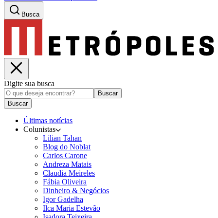
Busca
Digite sua busca
Buscar
Buscar
Últimas notícias
Colunistas
Lilian Tahan
Blog do Noblat
Carlos Carone
Andreza Matais
Claudia Meireles
Fábia Oliveira
Dinheiro & Negócios
Igor Gadelha
Ilca Maria Estevão
Isadora Teixeira