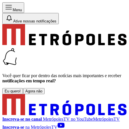
Menu
Ative nossas notificações
Você quer ficar por dentro das notícias mais importantes e receber
notificações em tempo real?
Eu quero!
Agora não
Inscreva-se no canal
MetrópolesTV no
YouTube
MetrópolesTV
Inscreva-se
na MetrópolesTV