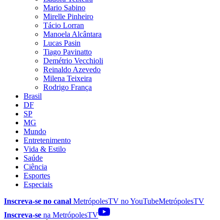
Mario Sabino
Mirelle Pinheiro
Tácio Lorran
Manoela Alcântara
Lucas Pasin
Tiago Pavinatto
Demétrio Vecchioli
Reinaldo Azevedo
Milena Teixeira
Rodrigo França
Brasil
DF
SP
MG
Mundo
Entretenimento
Vida & Estilo
Saúde
Ciência
Esportes
Especiais
Inscreva-se no canal
MetrópolesTV no
YouTube
MetrópolesTV
Inscreva-se
na MetrópolesTV