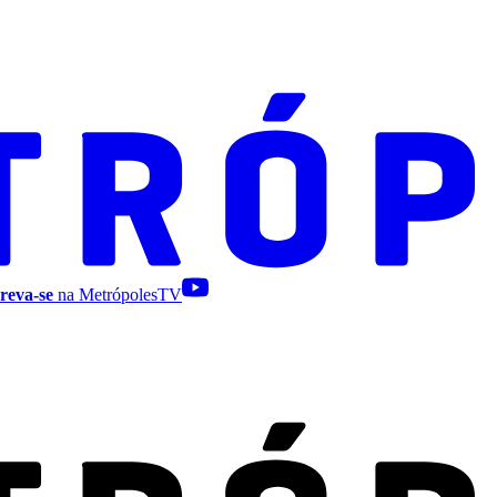
reva-se
na MetrópolesTV