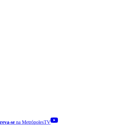
reva-se
na MetrópolesTV