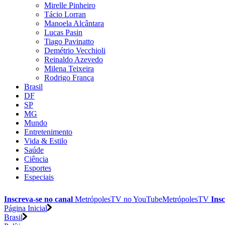
Mirelle Pinheiro
Tácio Lorran
Manoela Alcântara
Lucas Pasin
Tiago Pavinatto
Demétrio Vecchioli
Reinaldo Azevedo
Milena Teixeira
Rodrigo França
Brasil
DF
SP
MG
Mundo
Entretenimento
Vida & Estilo
Saúde
Ciência
Esportes
Especiais
Inscreva-se no canal
MetrópolesTV no
YouTube
MetrópolesTV
Insc
Página Inicial
Brasil