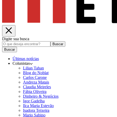
Digite sua busca
Buscar
Buscar
Últimas notícias
Colunistas
Lilian Tahan
Blog do Noblat
Carlos Carone
Andreza Matais
Claudia Meireles
Fábia Oliveira
Dinheiro & Negócios
Igor Gadelha
Ilca Maria Estevão
Isadora Teixeira
Mario Sabino