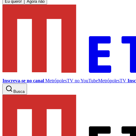
Eu quero!
Agora não
Inscreva-se no canal
MetrópolesTV no
YouTube
MetrópolesTV
Insc
Busca