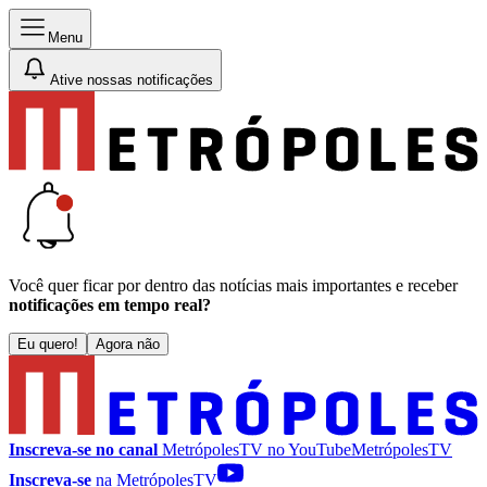
Menu
Ative nossas notificações
Você quer ficar por dentro das notícias mais importantes e receber
notificações em tempo real?
Eu quero!
Agora não
Inscreva-se no canal
MetrópolesTV no
YouTube
MetrópolesTV
Inscreva-se
na MetrópolesTV