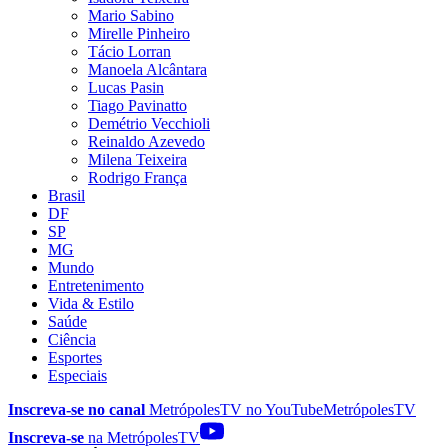
Mario Sabino
Mirelle Pinheiro
Tácio Lorran
Manoela Alcântara
Lucas Pasin
Tiago Pavinatto
Demétrio Vecchioli
Reinaldo Azevedo
Milena Teixeira
Rodrigo França
Brasil
DF
SP
MG
Mundo
Entretenimento
Vida & Estilo
Saúde
Ciência
Esportes
Especiais
Inscreva-se no canal
MetrópolesTV no
YouTube
MetrópolesTV
Inscreva-se
na MetrópolesTV