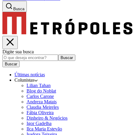
Busca
Digite sua busca
Buscar
Buscar
Últimas notícias
Colunistas
Lilian Tahan
Blog do Noblat
Carlos Carone
Andreza Matais
Claudia Meireles
Fábia Oliveira
Dinheiro & Negócios
Igor Gadelha
Ilca Maria Estevão
Isadora Teixeira