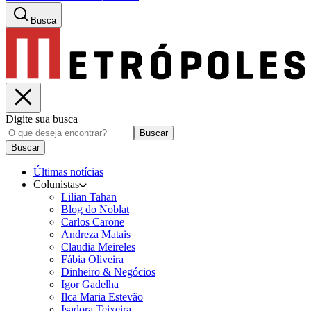
Busca
Digite sua busca
Buscar
Buscar
Últimas notícias
Colunistas
Lilian Tahan
Blog do Noblat
Carlos Carone
Andreza Matais
Claudia Meireles
Fábia Oliveira
Dinheiro & Negócios
Igor Gadelha
Ilca Maria Estevão
Isadora Teixeira