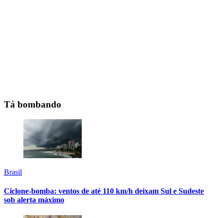
Tá bombando
Brasil
Ciclone-bomba: ventos de até 110 km/h deixam Sul e Sudeste
sob alerta máximo