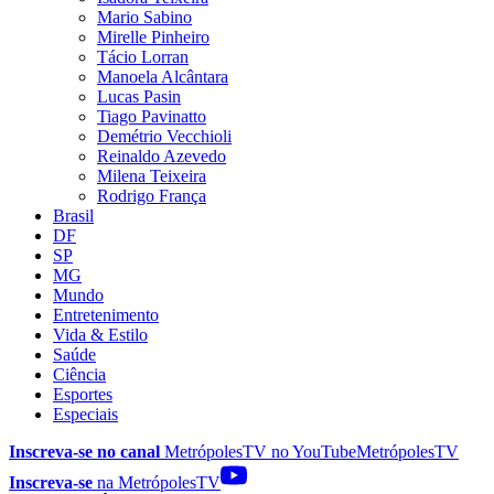
Mario Sabino
Mirelle Pinheiro
Tácio Lorran
Manoela Alcântara
Lucas Pasin
Tiago Pavinatto
Demétrio Vecchioli
Reinaldo Azevedo
Milena Teixeira
Rodrigo França
Brasil
DF
SP
MG
Mundo
Entretenimento
Vida & Estilo
Saúde
Ciência
Esportes
Especiais
Inscreva-se no canal
MetrópolesTV no
YouTube
MetrópolesTV
Inscreva-se
na MetrópolesTV