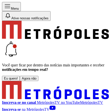
Menu
Ative nossas notificações
Você quer ficar por dentro das notícias mais importantes e receber
notificações em tempo real?
Eu quero!
Agora não
Inscreva-se no canal
MetrópolesTV no
YouTube
MetrópolesTV
Inscreva-se
na MetrópolesTV