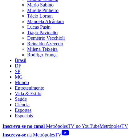
Mario Sabino
Mirelle Pinheiro
Tácio Lorran
Manoela Alcântara
Lucas Pasin
Tiago Pavinatto
Demétrio Vecchioli
Reinaldo Azevedo
Milena Teixeira
Rodrigo França
Brasil
DF
SP
MG
Mundo
Entretenimento
Vida & Estilo
Saúde
Ciência
Esportes
Especiais
Inscreva-se no canal
MetrópolesTV no
YouTube
MetrópolesTV
Inscreva-se
na MetrópolesTV