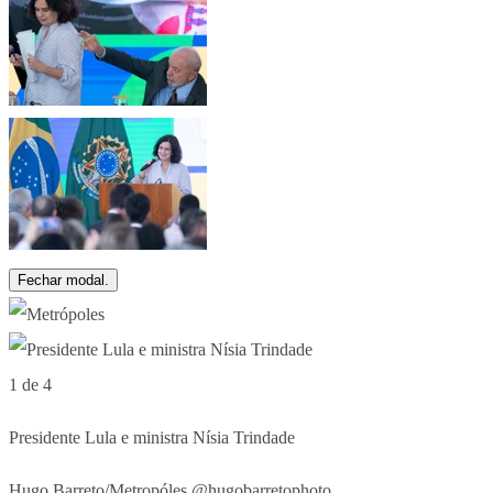
Fechar modal.
1 de 4
Presidente Lula e ministra Nísia Trindade
Hugo Barreto/Metropóles @hugobarretophoto