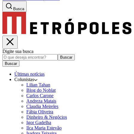
Busca
Digite sua busca
Buscar
Buscar
Últimas notícias
Colunistas
Lilian Tahan
Blog do Noblat
Carlos Carone
Andreza Matais
Claudia Meireles
Fábia Oliveira
Dinheiro & Negócios
Igor Gadelha
Ilca Maria Estevão
Isadora Teixeira