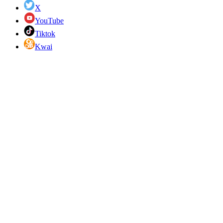
X
YouTube
Tiktok
Kwai