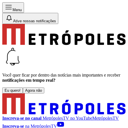
Menu
Ative nossas notificações
Você quer ficar por dentro das notícias mais importantes e receber
notificações em tempo real?
Eu quero!
Agora não
Inscreva-se no canal
MetrópolesTV no
YouTube
MetrópolesTV
Inscreva-se
na MetrópolesTV