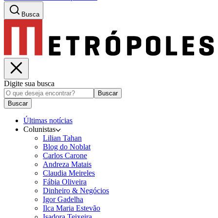
Busca
Digite sua busca
Buscar
Buscar
Últimas notícias
Colunistas
Lilian Tahan
Blog do Noblat
Carlos Carone
Andreza Matais
Claudia Meireles
Fábia Oliveira
Dinheiro & Negócios
Igor Gadelha
Ilca Maria Estevão
Isadora Teixeira