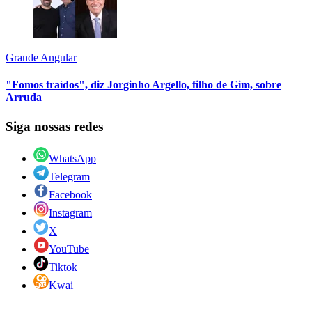
Grande Angular
"Fomos traídos", diz Jorginho Argello, filho de Gim, sobre
Arruda
Siga nossas redes
WhatsApp
Telegram
Facebook
Instagram
X
YouTube
Tiktok
Kwai