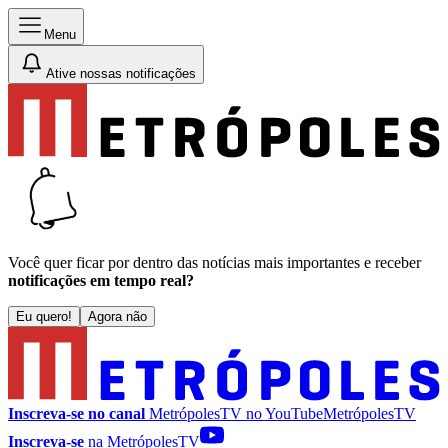
Menu
Ative nossas notificações
Você quer ficar por dentro das notícias mais importantes e receber
notificações em tempo real?
Eu quero!
Agora não
Inscreva-se no canal
MetrópolesTV no
YouTube
MetrópolesTV
Inscreva-se
na MetrópolesTV