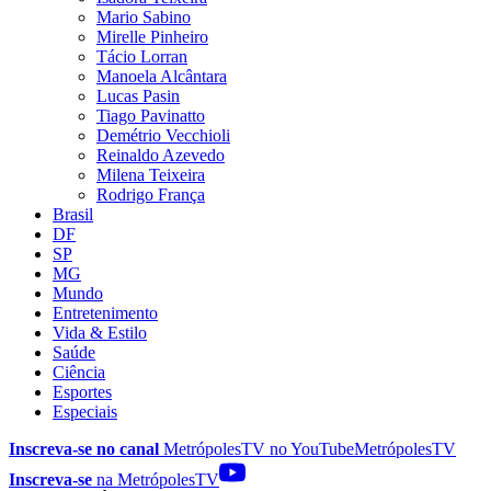
Mario Sabino
Mirelle Pinheiro
Tácio Lorran
Manoela Alcântara
Lucas Pasin
Tiago Pavinatto
Demétrio Vecchioli
Reinaldo Azevedo
Milena Teixeira
Rodrigo França
Brasil
DF
SP
MG
Mundo
Entretenimento
Vida & Estilo
Saúde
Ciência
Esportes
Especiais
Inscreva-se no canal
MetrópolesTV no
YouTube
MetrópolesTV
Inscreva-se
na MetrópolesTV