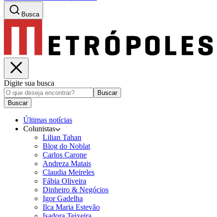
Busca
Digite sua busca
Buscar
Buscar
Últimas notícias
Colunistas
Lilian Tahan
Blog do Noblat
Carlos Carone
Andreza Matais
Claudia Meireles
Fábia Oliveira
Dinheiro & Negócios
Igor Gadelha
Ilca Maria Estevão
Isadora Teixeira