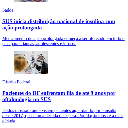
Saúde
SUS inicia distribuição nacional de insulina com
ação prolongada
Medicamento de ação prolongada começa a ser oferecido em todo o
país para crianças, adolescentes e idosos
Distrito Federal
Pacientes do DF enfrentam fila de até 9 anos por
oftalmologia no SUS
Dados mostram que existem pacientes aguardando por consulta
desde 2017, quase uma década de espera. População idosa é a mais
afetada