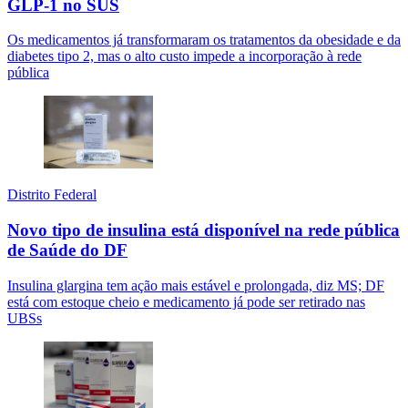
GLP-1 no SUS
Os medicamentos já transformaram os tratamentos da obesidade e da
diabetes tipo 2, mas o alto custo impede a incorporação à rede
pública
Distrito Federal
Novo tipo de insulina está disponível na rede pública
de Saúde do DF
Insulina glargina tem ação mais estável e prolongada, diz MS; DF
está com estoque cheio e medicamento já pode ser retirado nas
UBSs