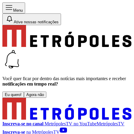
Menu
Ative nossas notificações
Você quer ficar por dentro das notícias mais importantes e receber
notificações em tempo real?
Eu quero!
Agora não
Inscreva-se no canal
MetrópolesTV no
YouTube
MetrópolesTV
Inscreva-se
na MetrópolesTV