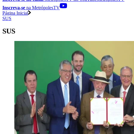
Inscreva-se
na MetrópolesTV
Página Inicial
SUS
SUS