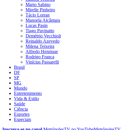
Mario Sabino
Mirelle Pinheiro
Tácio Lorran
Manoela Alcântara
Lucas Pasin
Tiago Pavinatto
Demétrio Vecchioli
Reinaldo Azevedo
Milena Teixeira
Alfredo Henrique
Rodrigo França
Vinícius Passarelli
Brasil
DF
SP
MG
Mundo
Entretenimento
Vida & Estilo
Saúde
Ciência
Esportes
Especiais
Inscreva-se no canal
MetrópolesTV no
YouTube
MetrópolesTV