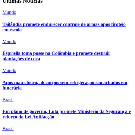
Últimas Notícias
Mundo
Tailândia promete endurecer controle de armas após tiroteio
em escola
Mundo
Espriella toma posse na Colômbia e promete destruir
plantações de coca
Mundo
Após mau cheiro, 56 corpos sem refrigeração são achados em
funerária
Brasil
Em plano de governo, Lula promete Ministério da Segurança e
reforço da Lei Antifacção
Brasil