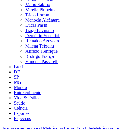
Mario Sabino
Mirelle Pinheiro
Tácio Lorran
Manoela Alcântara
Lucas Pasin
Tiago Pavinatto
Demétrio Vecchioli
Reinaldo Azevedo
Milena Teixeira
Alfredo Henrique
Rodrigo França
Vinícius Passarelli
Brasil
DF
SP
MG
Mundo
Entretenimento
Vida & Estilo
Saúde
Ciência
Esportes
Especiais
Inscreva-se no canal
MetrópolesTV no
YouTube
MetrópolesTV