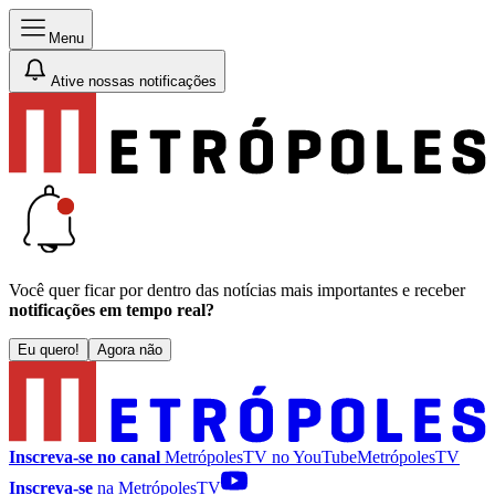
Menu
Ative nossas notificações
Você quer ficar por dentro das notícias mais importantes e receber
notificações em tempo real?
Eu quero!
Agora não
Inscreva-se no canal
MetrópolesTV no
YouTube
MetrópolesTV
Inscreva-se
na MetrópolesTV