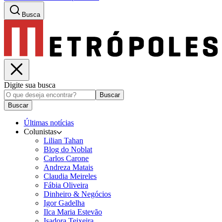
Busca
Digite sua busca
Buscar
Buscar
Últimas notícias
Colunistas
Lilian Tahan
Blog do Noblat
Carlos Carone
Andreza Matais
Claudia Meireles
Fábia Oliveira
Dinheiro & Negócios
Igor Gadelha
Ilca Maria Estevão
Isadora Teixeira