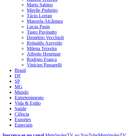
Mario Sabino
Mirelle Pinheiro
Tácio Lorran
Manoela Alcântara
Lucas Pasin
Tiago Pavinatto
Demétrio Vecchioli
Reinaldo Azevedo
Milena Teixeira
Alfredo Henrique
Rodrigo França
Vinícius Passarelli
Brasil
DF
SP
MG
Mundo
Entretenimento
Vida & Estilo
Saúde
Ciência
Esportes
Especiais
Inscreva-se no canal
MetrópolesTV no
YouTube
MetrópolesTV