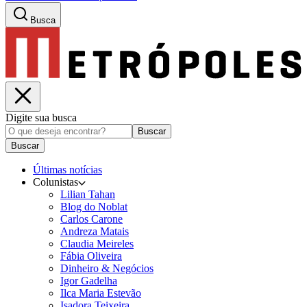
Busca
Digite sua busca
Buscar
Buscar
Últimas notícias
Colunistas
Lilian Tahan
Blog do Noblat
Carlos Carone
Andreza Matais
Claudia Meireles
Fábia Oliveira
Dinheiro & Negócios
Igor Gadelha
Ilca Maria Estevão
Isadora Teixeira