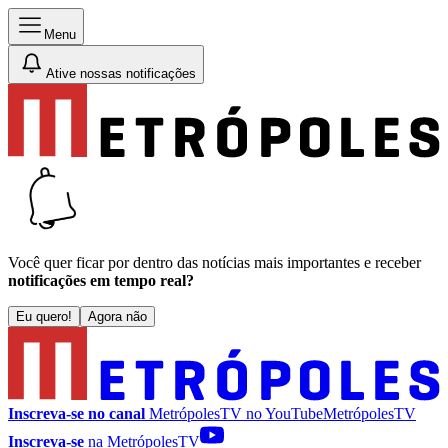
Menu
Ative nossas notificações
Você quer ficar por dentro das notícias mais importantes e receber
notificações em tempo real?
Eu quero!
Agora não
Inscreva-se no canal
MetrópolesTV no
YouTube
MetrópolesTV
Inscreva-se
na MetrópolesTV