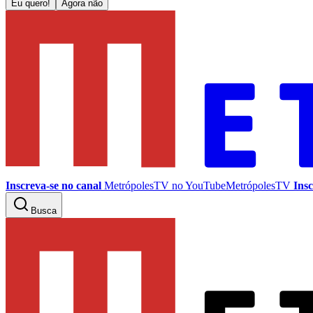
Eu quero!
Agora não
Inscreva-se no canal
MetrópolesTV no
YouTube
MetrópolesTV
Insc
Busca