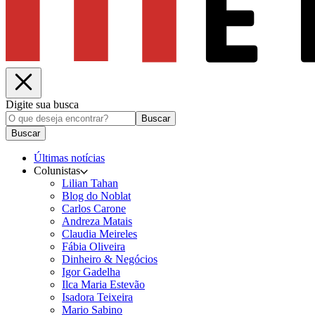
Digite sua busca
Buscar
Buscar
Últimas notícias
Colunistas
Lilian Tahan
Blog do Noblat
Carlos Carone
Andreza Matais
Claudia Meireles
Fábia Oliveira
Dinheiro & Negócios
Igor Gadelha
Ilca Maria Estevão
Isadora Teixeira
Mario Sabino