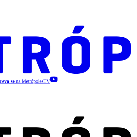
reva-se
na MetrópolesTV