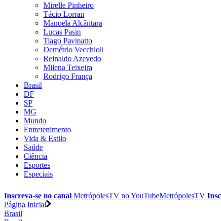
Mirelle Pinheiro
Tácio Lorran
Manoela Alcântara
Lucas Pasin
Tiago Pavinatto
Demétrio Vecchioli
Reinaldo Azevedo
Milena Teixeira
Rodrigo França
Brasil
DF
SP
MG
Mundo
Entretenimento
Vida & Estilo
Saúde
Ciência
Esportes
Especiais
Inscreva-se no canal
MetrópolesTV no
YouTube
MetrópolesTV
Insc
Página Inicial
Brasil