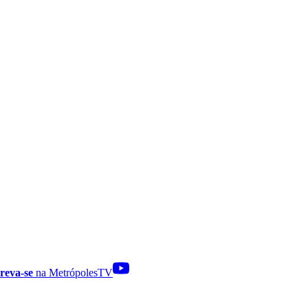
reva-se
na MetrópolesTV