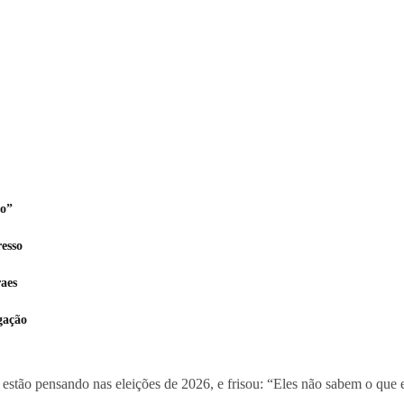
go”
esso
aes
gação
 estão pensando nas eleições de 2026, e frisou: “Eles não sabem o que 