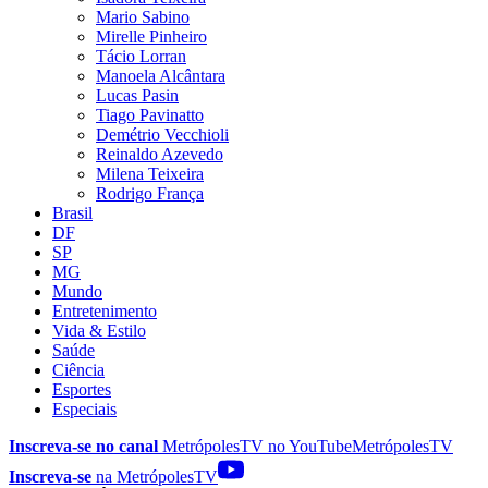
Mario Sabino
Mirelle Pinheiro
Tácio Lorran
Manoela Alcântara
Lucas Pasin
Tiago Pavinatto
Demétrio Vecchioli
Reinaldo Azevedo
Milena Teixeira
Rodrigo França
Brasil
DF
SP
MG
Mundo
Entretenimento
Vida & Estilo
Saúde
Ciência
Esportes
Especiais
Inscreva-se no canal
MetrópolesTV no
YouTube
MetrópolesTV
Inscreva-se
na MetrópolesTV