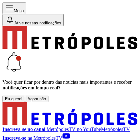
Menu
Ative nossas notificações
Você quer ficar por dentro das notícias mais importantes e receber
notificações em tempo real?
Eu quero!
Agora não
Inscreva-se no canal
MetrópolesTV no
YouTube
MetrópolesTV
Inscreva-se
na MetrópolesTV