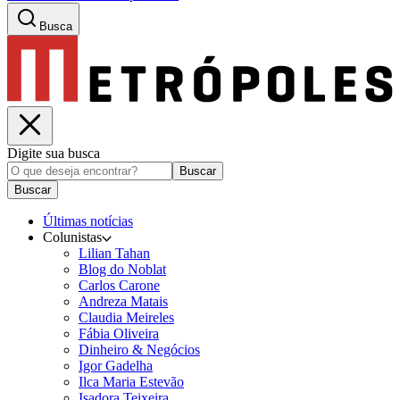
Busca
Digite sua busca
Buscar
Buscar
Últimas notícias
Colunistas
Lilian Tahan
Blog do Noblat
Carlos Carone
Andreza Matais
Claudia Meireles
Fábia Oliveira
Dinheiro & Negócios
Igor Gadelha
Ilca Maria Estevão
Isadora Teixeira